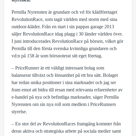
Pernilla Nyrensten är grundare och vd för klädföretaget
RevolutionRace, som tagit världen med storm med sina
outdoor-kläder. Från en start i sin pappas garage 2013
säljer RevolutionRace idag plagg i 30 länder världen över.
I juni introducerades RevolutionRace på börsen, vilket gör
Pernilla till den första svenska kvinnliga grundaren och
vd:n på 158 år som börsnoterat sitt eget företag.
– PriceRunner är ett väldigt intressant bolag som
balanserar tillväxt och lönsamhet på ett bra sätt. Bolaget
har redan unika positioner i sina marknader och jag ser
fram emot att bidra till resan med relevanta erfarenheter av
e-handel på nya och befintliga marknader, säger Pernilla
Nyrensten om sin nya roll som medlem i PriceRunners
styrelse.
– En stor del av RevolutionRaces framgång kommer från
deras aktiva och strategiska arbete på sociala medier samt