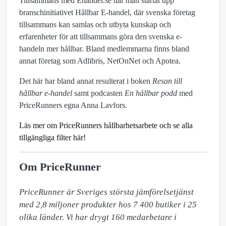
Tillsammans med Ehandel.se har man startat upp
branschinitiativet Hållbar E-handel, där svenska företag
tillsammans kan samlas och utbyta kunskap och
erfarenheter för att tillsammans göra den svenska e-
handeln mer hållbar. Bland medlemmarna finns bland
annat företag som Adlibris, NetOnNet och Apotea.
Det här har bland annat resulterat i boken
Resan till
hållbar e-handel
samt podcasten
En hållbar podd
med
PriceRunners egna Anna Lavfors.
Läs mer om PriceRunners hållbarhetsarbete och se alla
tillgängliga filter här!
Om PriceRunner
PriceRunner är Sveriges största jämförelsetjänst 
med 2,8 miljoner produkter hos 7 400 butiker i 25 
olika länder. Vi har drygt 160 medarbetare i 