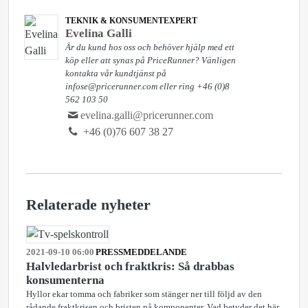
TEKNIK & KONSUMENTEXPERT
Evelina Galli
Är du kund hos oss och behöver hjälp med ett
köp eller att synas på PriceRunner? Vänligen
kontakta vår kundtjänst på
infose@pricerunner.com eller ring +46 (0)8
562 103 50
evelina.galli@pricerunner.com
+46 (0)76 607 38 27
Relaterade nyheter
2021-09-10 06:00
PRESSMEDDELANDE
Halvledarbrist och fraktkris: Så drabbas
konsumenterna
Hyllor ekar tomma och fabriker som stänger ner till följd av den
rådande fraktkrisen och bristen på komponenter. Vad betyder det här