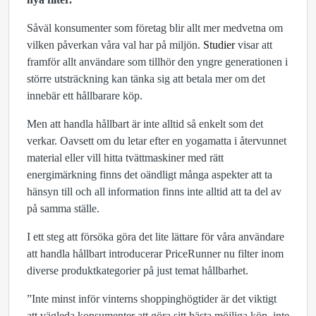
Såväl konsumenter som företag blir allt mer medvetna om
vilken påverkan våra val har på miljön.
Studier
visar att
framför allt användare som tillhör den yngre generationen i
större utsträckning kan tänka sig att betala mer om det
innebär ett hållbarare köp.
Men att handla hållbart är inte alltid så enkelt som det
verkar. Oavsett om du letar efter en yogamatta i återvunnet
material eller vill hitta tvättmaskiner med rätt
energimärkning finns det oändligt många aspekter att ta
hänsyn till och all information finns inte alltid att ta del av
på samma ställe.
I ett steg att försöka göra det lite lättare för våra användare
att handla hållbart introducerar PriceRunner nu filter inom
diverse produktkategorier på just temat hållbarhet.
”Inte minst inför vinterns shoppinghögtider är det viktigt
att vägleda konsumenter att göra sitt bästa möjliga köp, inte