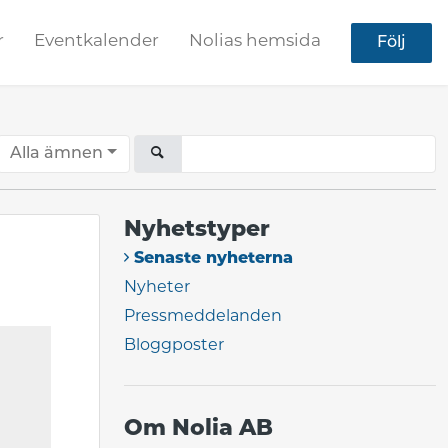
r
Eventkalender
Nolias hemsida
Följ
Alla ämnen
Nyhetstyper
Senaste nyheterna
Nyheter
Pressmeddelanden
Bloggposter
Om Nolia AB