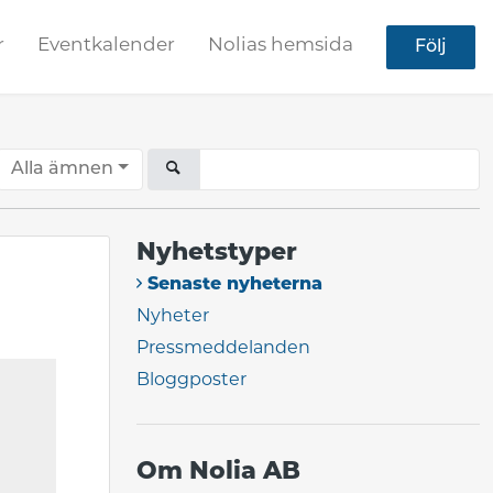
r
Eventkalender
Nolias hemsida
Följ
Alla ämnen
Nyhetstyper
Senaste nyheterna
Nyheter
Pressmeddelanden
Bloggposter
Om Nolia AB