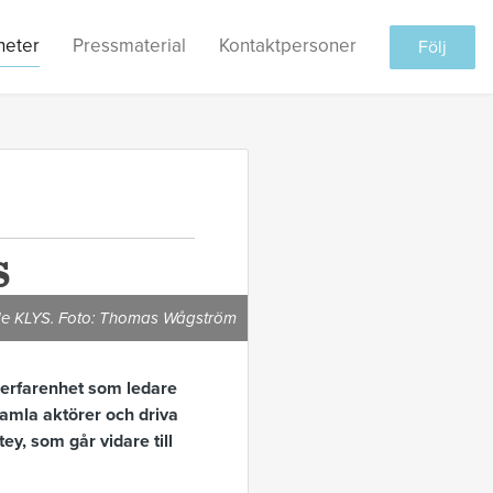
heter
Pressmaterial
Kontaktpersoner
Följ
S
de KLYS. Foto: Thomas Wågström
 erfarenhet som ledare
samla aktörer och driva
ey, som går vidare till