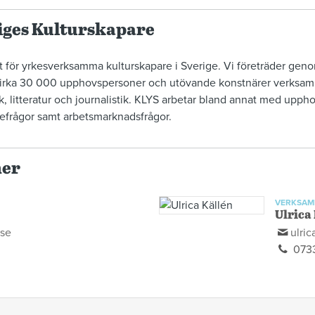
iges Kulturskapare
t för yrkesverksamma kulturskapare i Sverige. Vi företräder geno
cirka 30 000 upphovspersoner och utövande konstnärer verks
k, litteratur och journalistik. KLYS arbetar bland annat med upphov
iefrågor samt arbetsmarknadsfrågor.
ner
VERKSAM
Ulrica
.se
ulric
0733