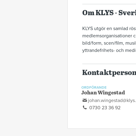
Om KLYS - Sver
KLYS utgör en samlad rös
medlemsorganisationer 
bild/form, scen/film, musi
yttrandefrihets- och med
Kontaktperso
ORDFÖRANDE
Johan Wingestad
johan.wingestad@klys
0730 23 36 92