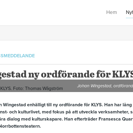
Hem
Ny
SSMEDDELANDE
estad ny ordförande för KLY
Johan Wingestad, ordföran
Wingestad enhälligt till ny ordförande för KLYS. Han har lång
st- och kulturlivet, med fokus på att utveckla verksamheter, 
 nära dialog med kulturskapare. Han efterträder Fransesca Quart
Norrbottensteatern.