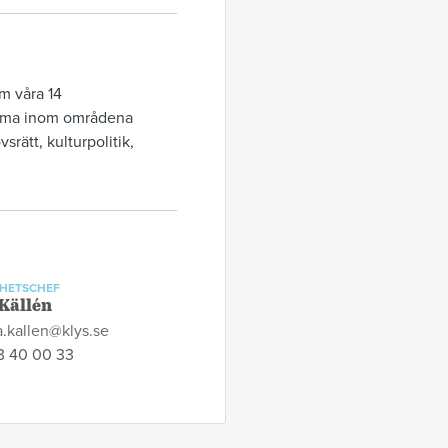
m våra 14
amma inom områdena
srätt, kulturpolitik,
HETSCHEF
 Källén
a.kallen@klys.se
 40 00 33