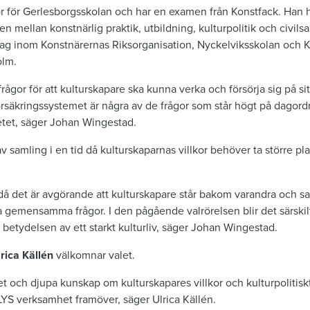
r för Gerlesborgsskolan och har en examen från Konstfack. Han h
n mellan konstnärlig praktik, utbildning, kulturpolitik och civils
ag inom Konstnärernas Riksorganisation, Nyckelviksskolan och 
olm.
ågor för att kulturskapare ska kunna verka och försörja sig på sit
rsäkringssystemet är några av de frågor som står högt på dagord
betet, säger Johan Wingestad.
av samling i en tid då kulturskaparnas villkor behöver ta större pla
d då det är avgörande att kulturskapare står bakom varandra och s
a gemensamma frågor. I den pågående valrörelsen blir det särskilt 
 betydelsen av ett starkt kulturliv, säger Johan Wingestad.
rica Källén
välkomnar valet.
et och djupa kunskap om kulturskapares villkor och kulturpoliti
 KLYS verksamhet framöver, säger Ulrica Källén.