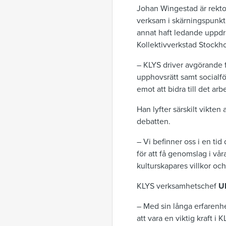
Johan Wingestad är rekto
verksam i skärningspunkte
annat haft ledande uppdr
Kollektivverkstad Stockh
– KLYS driver avgörande fr
upphovsrätt samt socialfö
emot att bidra till det ar
Han lyfter särskilt vikten 
debatten.
– Vi befinner oss i en ti
för att få genomslag i vår
kulturskapares villkor och
KLYS verksamhetschef
Ul
– Med sin långa erfarenh
att vara en viktig kraft i