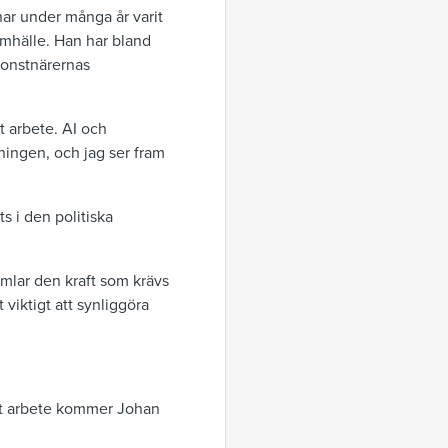
ar under många år varit
amhälle. Han har bland
Konstnärernas
t arbete. AI och
ningen, och jag ser fram
ts i den politiska
amlar den kraft som krävs
viktigt att synliggöra
skt arbete kommer Johan