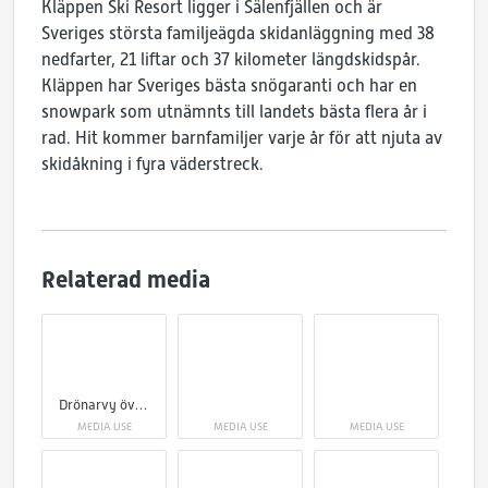
Kläppen Ski Resort ligger i Sälenfjällen och är
Sveriges största familjeägda skidanläggning med 38
nedfarter, 21 liftar och 37 kilometer längdskidspår.
Kläppen har Sveriges bästa snögaranti och har en
snowpark som utnämnts till landets bästa flera år i
rad. Hit kommer barnfamiljer varje år för att njuta av
skidåkning i fyra väderstreck.
Relaterad media
Drönarvy över snösparhögen i Kläppen Snowpark.
MEDIA USE
MEDIA USE
MEDIA USE