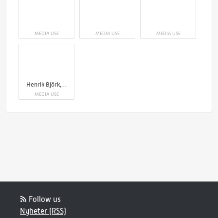
MEDIA USE
MEDIA USE
MEDIA USE
Henrik Björk, driftchef på Kläppen Ski Resort (till vänster i bilden) tar hjälp av Johan Landin, (till höger i bilden) för att mäta höjden på snösparhöjden.
MEDIA USE
Follow us
Nyheter (RSS)