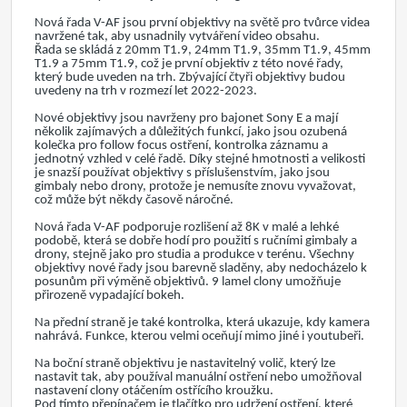
Nová řada V-AF jsou první objektivy na světě pro tvůrce videa
navržené tak, aby usnadnily vytváření video obsahu.
Řada se skládá z 20mm T1.9, 24mm T1.9, 35mm T1.9, 45mm
T1.9 a 75mm T1.9, což je první objektiv z této nové řady,
který bude uveden na trh. Zbývající čtyři objektivy budou
uvedeny na trh v rozmezí let 2022-2023.
Nové objektivy jsou navrženy pro bajonet Sony E a mají
několik zajímavých a důležitých funkcí, jako jsou ozubená
kolečka pro follow focus ostření, kontrolka záznamu a
jednotný vzhled v celé řadě. Díky stejné hmotnosti a velikosti
je snazší používat objektivy s příslušenstvím, jako jsou
gimbaly nebo drony, protože je nemusíte znovu vyvažovat,
což může být někdy časově náročné.
Nová řada V-AF podporuje rozlišení až 8K v malé a lehké
podobě, která se dobře hodí pro použití s ručními gimbaly a
drony, stejně jako pro studia a produkce v terénu. Všechny
objektivy nové řady jsou barevně sladěny, aby nedocházelo k
posunům při výměně objektivů. 9 lamel clony umožňuje
přirozeně vypadající bokeh.
Na přední straně je také kontrolka, která ukazuje, kdy kamera
nahrává. Funkce, kterou velmi oceňují mimo jiné i youtubeři.
Na boční straně objektivu je nastavitelný volič, který lze
nastavit tak, aby používal manuální ostření nebo umožňoval
nastavení clony otáčením ostřícího kroužku.
Pod tímto přepínačem je tlačítko pro udržení ostření, které