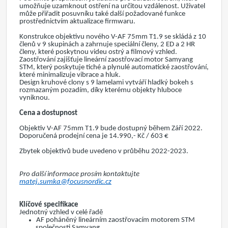
umožňuje uzamknout ostření na určitou vzdálenost. Uživatel
může přiřadit posuvníku také další požadované funkce
prostřednictvím aktualizace firmwaru.
Konstrukce objektivu nového V-AF 75mm T1.9 se skládá z 10
členů v 9 skupinách a zahrnuje speciální členy, 2 ED a 2 HR
členy, které poskytnou videu ostrý a filmový vzhled.
Zaostřování zajišťuje lineární zaostřovací motor Samyang
STM, který poskytuje tiché a plynulé automatické zaostřování,
které minimalizuje vibrace a hluk.
Design kruhové clony s 9 lamelami vytváří hladký bokeh s
rozmazaným pozadím, díky kterému objekty hluboce
vyniknou.
Cena a dostupnost
Objektiv V-AF 75mm T1.9 bude dostupný během Září 2022.
Doporučená prodejní cena je 14.990,- Kč / 603 €
Zbytek objektivů bude uvedeno v průběhu 2022-2023.
Pro další informace prosím kontaktujte
matej.sumka@focusnordic.cz
Klíčové specifikace
Jednotný vzhled v celé řadě
AF poháněný lineárním zaostřovacím motorem STM
společnosti Samyang