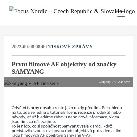
2022-09-08 08:00
TISKOVÉ ZPRÁVY
První filmové AF objektivy od značky
SAMYANG
Samyang V-AF cine serie
Odvětví tvorby obsahu roste jako nikdy předtím. Bez ohledu
na to, zda se jedná o tutoriály líčení, recenze produktů nebo
návody, ať už hledáme zábavu nebo nové informace, videa
jsou tím, co nás zaujme.
To je něco, co si společnost Samyang vzala k srdci, když
představila svou zcela novou řadu objektivů pro video a film,
řadu filmových AF objektivů Samyang V-AF.