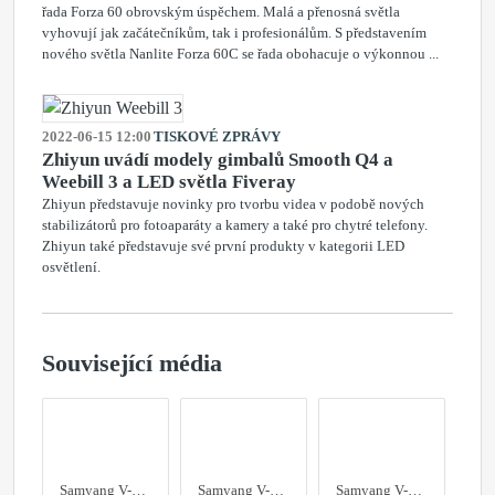
řada Forza 60 obrovským úspěchem. Malá a přenosná světla
vyhovují jak začátečníkům, tak i profesionálům. S představením
nového světla Nanlite Forza 60C se řada obohacuje o výkonnou ...
2022-06-15 12:00
TISKOVÉ ZPRÁVY
Zhiyun uvádí modely gimbalů Smooth Q4 a
Weebill 3 a LED světla Fiveray
Zhiyun představuje novinky pro tvorbu videa v podobě nových
stabilizátorů pro fotoaparáty a kamery a také pro chytré telefony.
Zhiyun také představuje své první produkty v kategorii LED
osvětlení.
Související média
Samyang V-AF 75mm
Samyang V-AF 75mm
Samyang V-AF 75mm