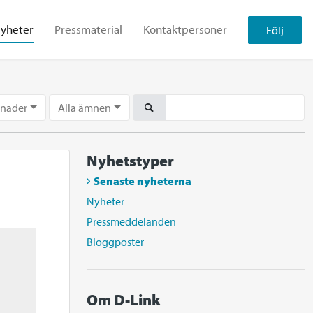
yheter
Pressmaterial
Kontaktpersoner
Följ
ånader
Alla ämnen
Nyhetstyper
Senaste nyheterna
Nyheter
Pressmeddelanden
Bloggposter
Om D-Link