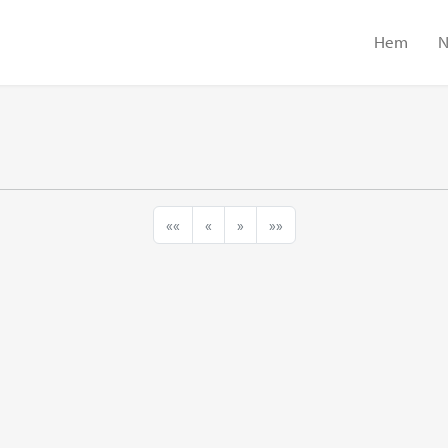
Hem
N
««
«
»
»»