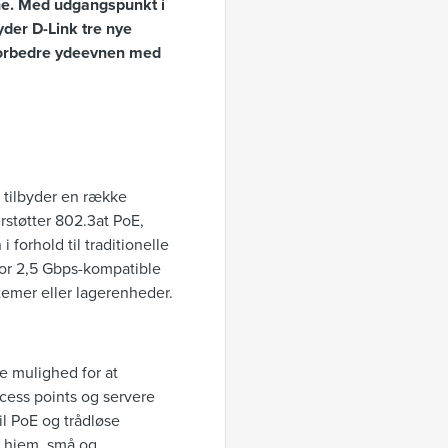
che. Med udgangspunkt i
er D-Link tre nye
forbedre ydeevnen med
 tilbyder en række
støtter 802.3at PoE,
forhold til traditionelle
 for 2,5 Gbps-kompatible
temer eller lagerenheder.
e mulighed for at
cess points og servere
il PoE og trådløse
og hjem, små og