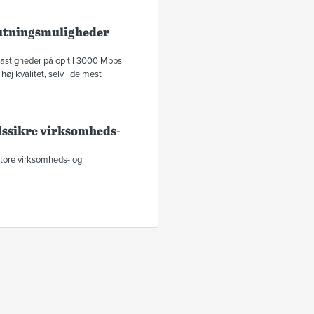
lutningsmuligheder
astigheder på op til 3000 Mbps
høj kvalitet, selv i de mest
idssikre virksomheds-
store virksomheds- og