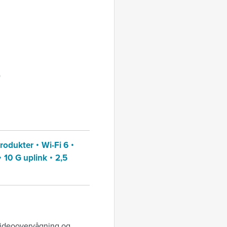
)
rodukter
Wi-Fi 6
10 G uplink
2,5
 videoovervågning og