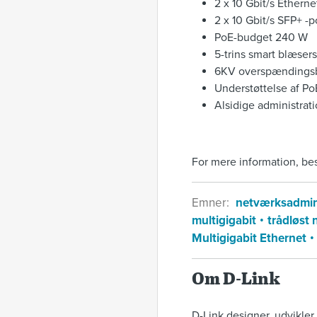
2 x 10 Gbit/s Etherne
2 x 10 Gbit/s SFP+ -p
PoE-budget 240 W
5-trins smart blæser
6KV overspændingsbes
Understøttelse af Po
Alsidige administrat
For mere information, b
Emner:
netværksadmin
multigigabit
trådløst
Multigigabit Ethernet
Om D-Link
D-Link designer, udvikle