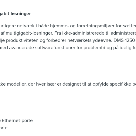
abit-løsninger
urtigere netværk i både hjemme- og forretningsmiljøer fortsætter
af multigigabit-løsninger. Fra ikke-administrerede til administre
ølje produktiviteten og forbedrer netværkets ydeevne. DMS-1250
med avancerede softwarefunktioner for problemfri og pålidelig f
e modeller, der hver især er designet til at opfylde specifikke 
G Ethernet-porte
orte