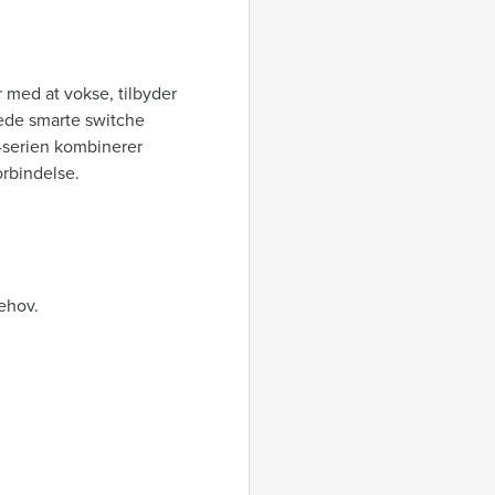
 med at vokse, tilbyder
rede smarte switche
-serien kombinerer
orbindelse.
behov.