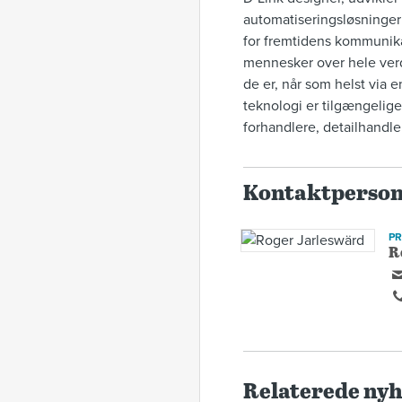
automatiseringsløsninger
for fremtidens kommunikat
mennesker over hele verde
de er, når som helst via 
teknologi er tilgængelig
forhandlere, detailhandl
Kontaktperso
P
R
Relaterede ny