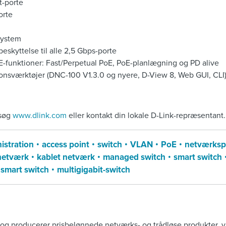
t-porte
orte
system
kyttelse til alle 2,5 Gbps-porte
E-funktioner: Fast/Perpetual PoE, PoE-planlægning og PD alive
ionsværktøjer (DNC-100 V1.3.0 og nyere, D-View 8, Web GUI, CLI
esøg
www.dlink.com
eller kontakt din lokale D-Link-repræsentant.
istration
access point
switch
VLAN
PoE
netværksp
 netværk
kablet netværk
managed switch
smart switch
smart switch
multigigabit-switch
r og producerer prisbelønnede netværks- og trådløse produkter,