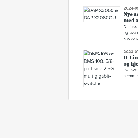
2024-0
Nye a
med a
D-Links
og lever
krævende
2023-07
D-Lin
og h
D-Links 
hjemmen