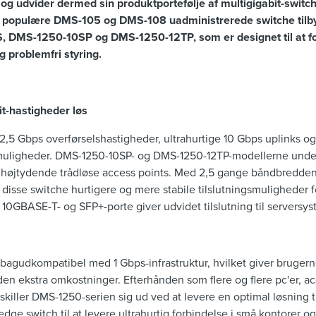
 og udvider dermed sin produktportefølje af multigigabit-swit
populære DMS-105 og DMS-108 uadministrerede switche tilbyd
, DMS-1250-10SP og DMS-1250-12TP, som er designet til at 
 problemfri styring.
bit-hastigheder løs
2,5 Gbps overførselshastigheder, ultrahurtige 10 Gbps uplinks og
smuligheder. DMS-1250-10SP- og DMS-1250-12TP-modellerne under
i højtydende trådløse access points. Med 2,5 gange båndbredden i 
r disse switche hurtigere og mere stabile tilslutningsmuligheder
 10GBASE-T- og SFP+-porte giver udvidet tilslutning til serversys
bagudkompatibel med 1 Gbps-infrastruktur, hvilket giver brugern
en ekstra omkostninger. Efterhånden som flere og flere pc'er, ac
skiller DMS-1250-serien sig ud ved at levere en optimal løsning t
edge switch til at levere ultrahurtig forbindelse i små kontorer 