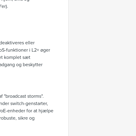
er).
deaktiveres eller
QoS-funktioner i L2+ øger
 et komplet sæt
 adgang og beskytter
f "broadcast storms".
nder switch-genstarter,
PoE-enheder for at hjælpe
robuste, sikre og