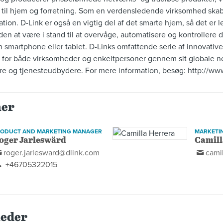
 til hjem og forretning. Som en verdensledende virksomhed skab
ion. D-Link er også en vigtig del af det smarte hjem, så det er 
n at være i stand til at overvåge, automatisere og kontrollere 
en smartphone eller tablet. D-Links omfattende serie af innovative
e for både virksomheder og enkeltpersoner gennem sit globale ne
ere og tjenesteudbydere. For mere information, besøg: http://ww
ner
RODUCT AND MARKETING MANAGER
MARKETI
oger Jarleswärd
Camill
roger.jarlesward@dlink.com
cami
+46705322015
heder