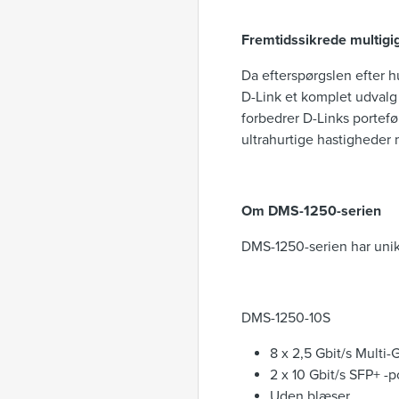
Fremtidssikrede multigig
Da efterspørgslen efter h
D-Link et komplet udvalg 
forbedrer D-Links portef
ultrahurtige hastigheder 
Om DMS-1250-serien
DMS-1250-serien har unikk
DMS-1250-10S
8 x 2,5 Gbit/s Multi-
2 x 10 Gbit/s SFP+ -p
Uden blæser