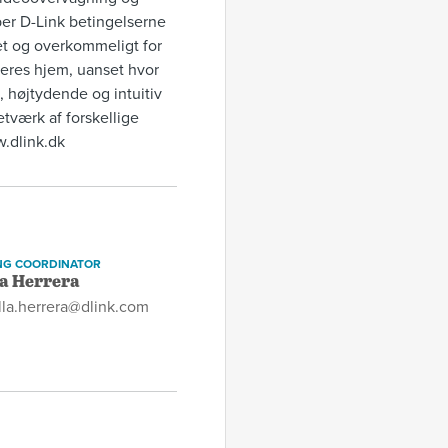
er D-Link betingelserne
let og overkommeligt for
deres hjem, uanset hvor
, højtydende og intuitiv
tværk af forskellige
w.dlink.dk
NG COORDINATOR
a Herrera
lla.herrera@dlink.com