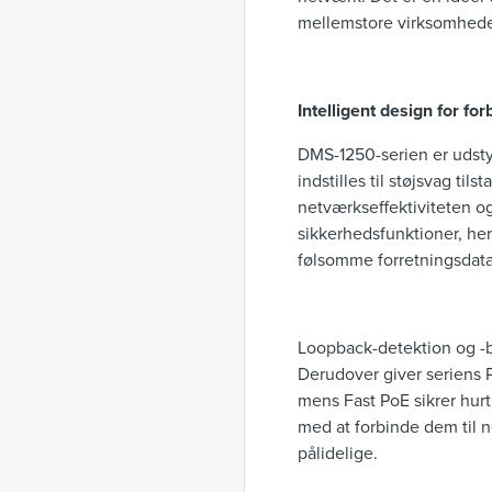
mellemstore virksomheder
Intelligent design for fo
DMS-1250-serien er udstyr
indstilles til støjsvag ti
netværkseffektiviteten o
sikkerhedsfunktioner, he
følsomme forretningsdata
Loopback-detektion og -bl
Derudover giver seriens P
mens Fast PoE sikrer hur
med at forbinde dem til n
pålidelige.