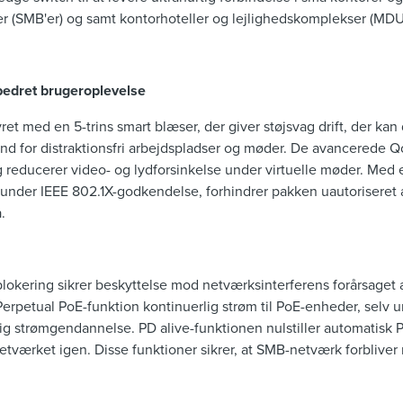
 (SMB'er) og samt kontorhoteller og lejlighedskomplekser (MDU'
rbedret brugeroplevelse
et med en 5-trins smart blæser, der giver støjsvag drift, der kan 
lstand for distraktionsfri arbejdspladser og møder. De avancerede 
g reducerer video- og lydforsinkelse under virtuelle møder. Med
runder IEEE 802.1X-godkendelse, forhindrer pakken uautoriseret
.
okering sikrer beskyttelse mod netværksinterferens forårsaget a
erpetual PoE-funktion kontinuerlig strøm til PoE-enheder, selv u
tig strømgendannelse. PD alive-funktionen nulstiller automatisk 
etværket igen. Disse funktioner sikrer, at SMB-netværk forbliver 