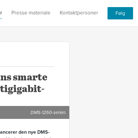
r
Presse materiale
Kontaktpersoner
Følg
ens smarte
tigigabit-
DMS-1250-serien.
 lancerer den nye DMS-