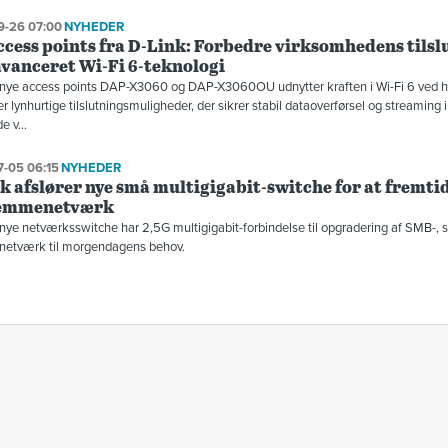
9-26 07:00
NYHEDER
ccess points fra D-Link: Forbedre virksomhedens tils
vanceret Wi-Fi 6-teknologi
 nye access points DAP-X3060 og DAP-X3060OU udnytter kraften i Wi-Fi 6 ved h
er lynhurtige tilslutningsmuligheder, der sikrer stabil dataoverførsel og streaming i 
 v...
-05 06:15
NYHEDER
k afslører nye små multigigabit-switche for at fremt
jemmenetværk
nye netværksswitche har 2,5G multigigabit-forbindelse til opgradering af SMB-, 
etværk til morgendagens behov.