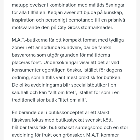
matupplevelser i kombination med måltidslösningar
för alla tillfällen. Kedjan avser att bjuda på kunskap,
inspiration och personligt bemötande till en prisnivå
motsvarande den på City Gross stormarknader.
M.A.T.-butikerna får ett kompakt format med tydliga
zoner i ett annorlunda kundvarv, där de färska
basvarorna som utgör grunden för måltiderna
placeras först. Undersökningar visar att det är vad
konsumenter egentligen önskar, istället för dagens
ordning, som hittills varit mest praktisk för butiken.
De olika avdelningarna blir specialistbutiker i en
saluhall och kan ”allt om litet”, istället för som i en
traditionell stor butik ”litet om allt”.
En bärande del i butikskonceptet är ett starkt
färskvarufokus med butiksstyckat svenskt kött,
hållbar färsk fisk, butiksbakat surdegsbröd och en stor
avdelning för frukt och grönsaker. M.A.T. kommer