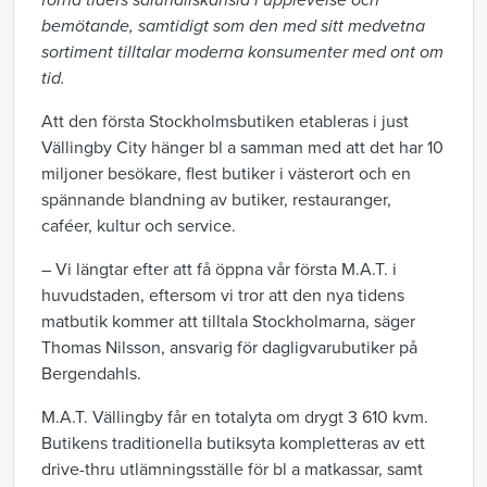
forna tiders saluhallskänsla i upplevelse och
bemötande, samtidigt som den med sitt medvetna
sortiment tilltalar moderna konsumenter med ont om
tid.
Att den första Stockholmsbutiken etableras i just
Vällingby City hänger bl a samman med att det har 10
miljoner besökare, flest butiker i västerort och en
spännande blandning av butiker, restauranger,
caféer, kultur och service.
– Vi längtar efter att få öppna vår första M.A.T. i
huvudstaden, eftersom vi tror att den nya tidens
matbutik kommer att tilltala Stockholmarna, säger
Thomas Nilsson, ansvarig för dagligvarubutiker på
Bergendahls.
M.A.T. Vällingby får en totalyta om drygt 3 610 kvm.
Butikens traditionella butiksyta kompletteras av ett
drive-thru utlämningsställe för bl a matkassar, samt