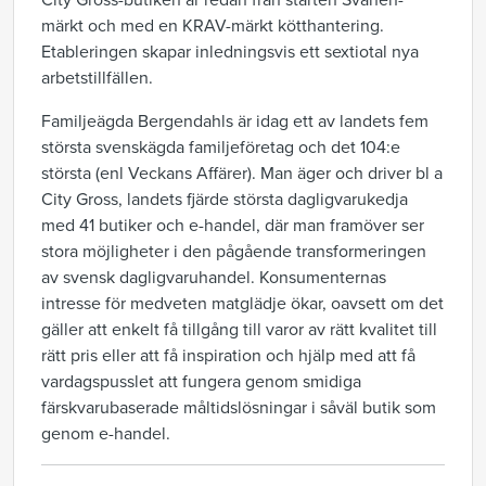
City Gross-butiken är redan från starten Svanen-
märkt och med en KRAV-märkt kötthantering.
Etableringen skapar inledningsvis ett sextiotal nya
arbetstillfällen.
Familjeägda Bergendahls är idag ett av landets fem
största svenskägda familjeföretag och det 104:e
största (enl Veckans Affärer). Man äger och driver bl a
City Gross, landets fjärde största dagligvarukedja
med 41 butiker och e-handel, där man framöver ser
stora möjligheter i den pågående transformeringen
av svensk dagligvaruhandel. Konsumenternas
intresse för medveten matglädje ökar, oavsett om det
gäller att enkelt få tillgång till varor av rätt kvalitet till
rätt pris eller att få inspiration och hjälp med att få
vardagspuss­let att fungera genom smidiga
färskvarubaserade måltidslösningar i såväl butik som
genom e-handel.