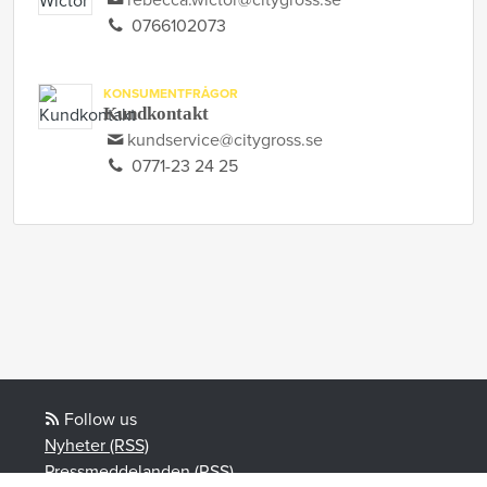
rebecca.wictor@citygross.se
0766102073
KONSUMENTFRÅGOR
Kundkontakt
kundservice@citygross.se
0771-23 24 25
Follow us
Nyheter (RSS)
Pressmeddelanden (RSS)