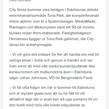
med omnejd.
City Gross kommer vara belägen i Eskilstunas största
externhandelsområde Tuna Park, där kompletterande
större aktörer som bl a Systembolaget, MediaMarkt,
Plantagen och Mekonomen samt ett 50-tal mindre
butiker redan finns etablerade. Fastighetsägaren
Henderson bygger ut Tuna Park-gallerian, där City
Gross blir ankarhyresgäst.
– Vi vill göra det enklare för fler att handla bra mat till
vettiga priser i butik och genom e-handel och ser
fram emot att med vårt starka kunderbjudande öka
konkurrensen om matkunderna även i Eskilstuna,
säger Johan Johnsson, VD för Bergendahls Food.
– Vi får ofta frågor om när vi kommer till Eskilstuna
och är mycket glada över att nu ha fått till ett
attraktivt läge där vi snart kan slå upp portarna till en
stor butik med hela vårt breda erbjudande av