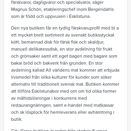
färskvaror, dagligvaror och specialvaror, säger
Magnus Schön, etableringschef inom Bergendahls
som är född och uppvuxen i Eskilstuna.
Den nya butiken får en tydlig färskvaruprofil med bl a
ett mycket brett sortiment av svenskt butiksstyckat
kött, bemannad disk för färsk fisk och skaldjur,
manuell delikatessdisk, en stor avdelning för frukt
och grönsaker samt ett eget bageri med bagare som
bakar bröd och bakverk från grunden. En stor
avdelning kallad All världens mat kommer att erbjuda
livsmedel från olika kulturer för kunder som söker
alternativ till traditionell svensk mat. Butiken kommer
att tillföra Eskilstunabor med ont om tid olika former
av måltidslösningar i konkurrens med
restaurangnäringen, samt e-handel med matkassar
och sk lösplock för hemleverans eller avhämtning i
butik.