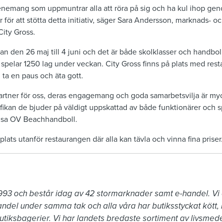
evenemang som uppmuntrar alla att röra på sig och ha kul ihop ge
år för att stötta detta initiativ, säger Sara Andersson, marknads- o
ity Gross.
lan den 26 maj till 4 juni och det är både skolklasser och handbol
t spelar 1250 lag under veckan. City Gross finns på plats med res
 ta en paus och äta gott.
 partner för oss, deras engagemang och goda samarbetsvilja är myc
 fikan de bjuder på väldigt uppskattad av både funktionärer och s
sa OV Beachhandboll.
plats utanför restaurangen där alla kan tävla och vinna fina priser
993 och består idag av 42 stormarknader samt e-handel. Vi 
andel under samma tak och alla våra har butiksstyckat kött,
utiksbagerier. Vi har landets bredaste sortiment av livsmede