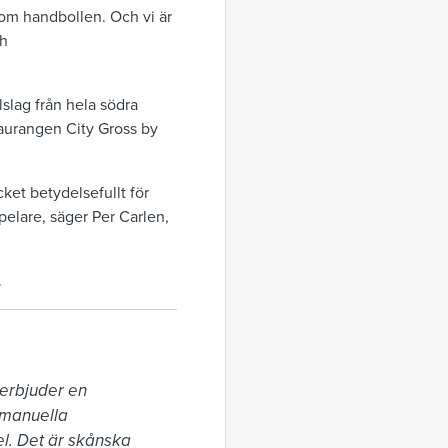
nom handbollen. Och vi är
ch
lslag från hela södra
taurangen City Gross by
ket betydelsefullt för
pelare, säger Per Carlen,
.
erbjuder en 
 manuella 
l. Det är skånska 