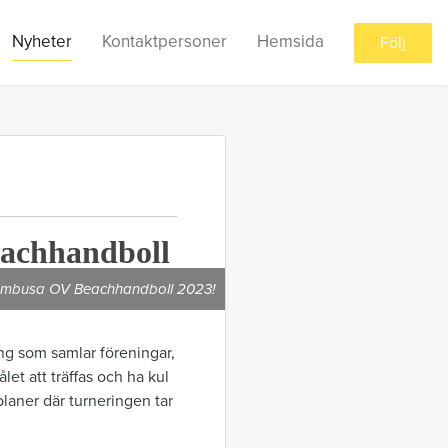
Nyheter
Kontaktpersoner
Hemsida
Följ
eachhandboll
 Bambusa OV Beachhandboll 2023!
ing som samlar föreningar,
et att träffas och ha kul
laner där turneringen tar