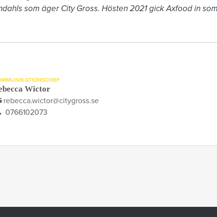
ndahls som äger City Gross. Hösten 2021 gick Axfood in som
OMMUNIKATIONSCHEF
ebecca Wictor
rebecca.wictor@citygross.se
0766102073