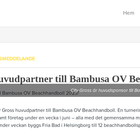
Hem
SMEDDELANDE
huvudpartner till Bambusa OV B
City Gross är huvudsponsor till
City Gross huvudpartner till Bambusa OV Beachhandboll. En turner
amt företag under en vecka i juni – alla med det gemensamma mål
er veckan byggs Fria Bad i Helsingborg till 12 beachhandbollsp