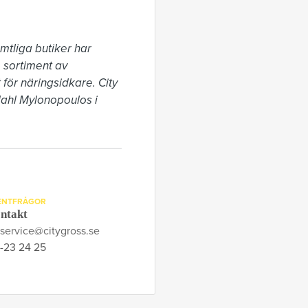
tliga butiker har 
 sortiment av 
för näringsidkare. City 
hl Mylonopoulos i 
ENTFRÅGOR
ntakt
service@citygross.se
-23 24 25