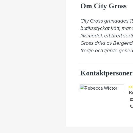
Om City Gross
City Gross grundades 1
butiksstyckat kött, man
livsmedel, ett brett sor
Gross drivs av Bergend
tredje och fjärde gener
Kontaktpersoner
K
R