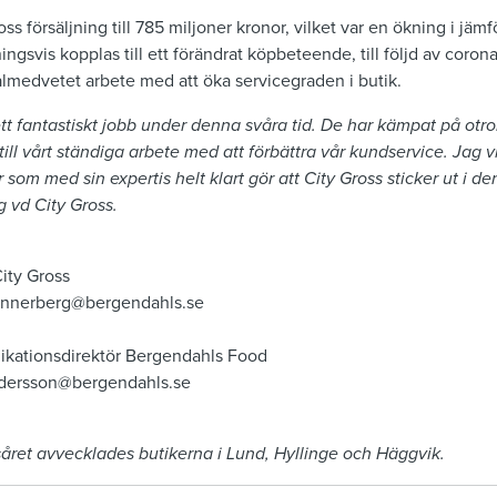
ss försäljning till 785 miljoner kronor, vilket var en ökning i jäm
ningsvis kopplas till ett förändrat köpbeteende, till följd av corona
ålmedvetet arbete med att öka servicegraden i butik.
ett fantastiskt jobb under denna svåra tid. De har kämpat på otrol
na till vårt ständiga arbete med att förbättra vår kundservice. Jag 
r som med sin expertis helt klart gör att City Gross sticker ut i 
 vd City Gross.
ity Gross
ennerberg@bergendahls.se
kationsdirektör Bergendahls Food
ndersson@bergendahls.se
året avvecklades butikerna i Lund, Hyllinge och Häggvik.