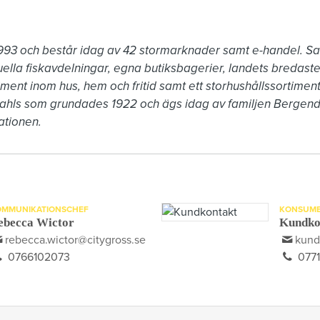
993 och består idag av 42 stormarknader samt e-handel. Sam
uella fiskavdelningar, egna butiksbagerier, landets bredaste
timent inom hus, hem och fritid samt ett storhushållssortiment 
ahls som grundades 1922 och ägs idag av familjen Bergenda
ationen.
OMMUNIKATIONSCHEF
KONSUM
ebecca Wictor
Kundko
rebecca.wictor@citygross.se
kund
0766102073
0771