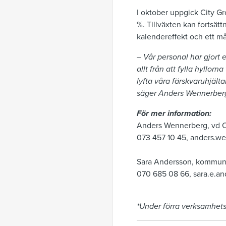
I oktober uppgick City Gro
%. Tillväxten kan fortsätt
kalendereffekt och ett m
– Vår personal har gjort 
allt från att fylla hyllor
lyfta våra färskvaruhjälta
säger Anders Wennerberg
För mer information:
Anders Wennerberg, vd C
073 457 10 45, anders.w
Sara Andersson, kommuni
070 685 08 66, sara.e.a
*Under förra verksamhets