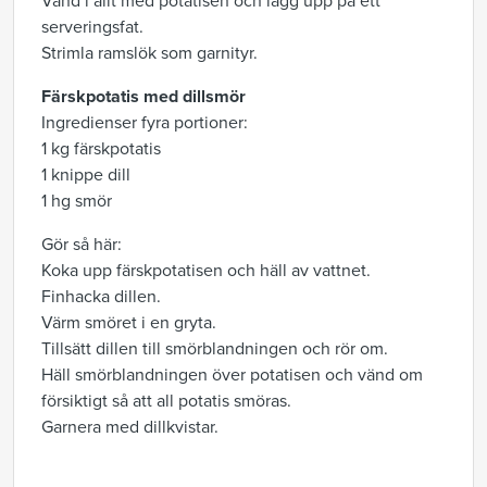
Vänd i allt med potatisen och lägg upp på ett
serveringsfat.
Strimla ramslök som garnityr.
Färskpotatis med dillsmör
Ingredienser fyra portioner:
1 kg färskpotatis
1 knippe dill
1 hg smör
Gör så här:
Koka upp färskpotatisen och häll av vattnet.
Finhacka dillen.
Värm smöret i en gryta.
Tillsätt dillen till smörblandningen och rör om.
Häll smörblandningen över potatisen och vänd om
försiktigt så att all potatis smöras.
Garnera med dillkvistar.