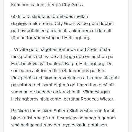
Kommunikationschef på City Gross.
60 kilo färskpotatis fördelades mellan
dagligvaruaktörerna. City Gross valde göra dubbel
gott av potatisen genom att auktionera ut den till
förmån för Värmestugan i Helsingborg.
- Vi ville göra något annorlunda med årets första
färskpotatis och valde att lägga upp en auktion på
Facebook via vår butik på Berga, Helsingborg. De
som vann auktionen fick ett kanonpris per kilo
färskpotatis och kommer verkligen att kunna äta gott
på valborg och samtidigt må gott med tanke på att
summan de budade gick rakt in till Värmestugan
Helsingborgs hjälpkonto, berättar Rebecca Wictor.
På åkern fanns även Sofiero Slottsrestaurang för att
bjuda gästerna på en försmak av sommaren genom
små härliga rätter av den nyplockade potatisen.