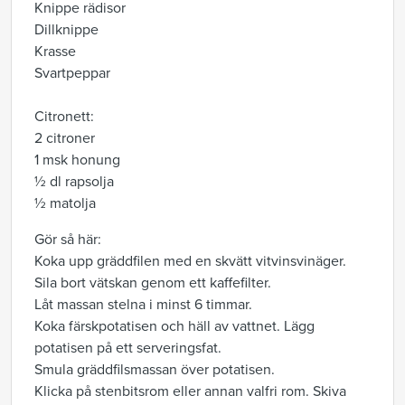
Knippe rädisor
Dillknippe
Krasse
Svartpeppar
Citronett:
2 citroner
1 msk honung
½ dl rapsolja
½ matolja
Gör så här:
Koka upp gräddfilen med en skvätt vitvinsvinäger.
Sila bort vätskan genom ett kaffefilter.
Låt massan stelna i minst 6 timmar.
Koka färskpotatisen och häll av vattnet. Lägg
potatisen på ett serveringsfat.
Smula gräddfilsmassan över potatisen.
Klicka på stenbitsrom eller annan valfri rom. Skiva