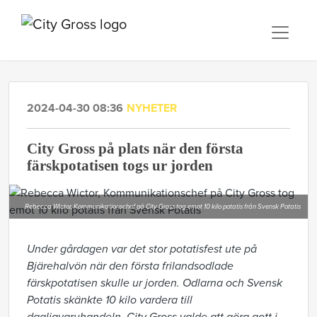
2024-04-30 08:36
NYHETER
City Gross på plats när den första
färskpotatisen togs ur jorden
Rebecca Wictor, Kommunikationschef på City Gross tog emot 10 kilo potatis från Svensk Potatis
Under gårdagen var det stor potatisfest ute på
Bjärehalvön när den första frilandsodlade
färskpotatisen skulle ur jorden. Odlarna och Svensk
Potatis skänkte 10 kilo vardera till