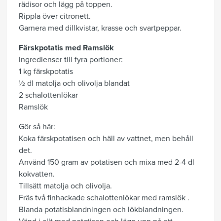
rädisor och lägg på toppen.
Rippla över citronett.
Garnera med dillkvistar, krasse och svartpeppar.
Färskpotatis med Ramslök
Ingredienser till fyra portioner:
1 kg färskpotatis
½ dl matolja och olivolja blandat
2 schalottenlökar
Ramslök
Gör så här:
Koka färskpotatisen och häll av vattnet, men behåll
det.
Använd 150 gram av potatisen och mixa med 2-4 dl
kokvatten.
Tillsätt matolja och olivolja.
Fräs två finhackade schalottenlökar med ramslök .
Blanda potatisblandningen och lökblandningen.