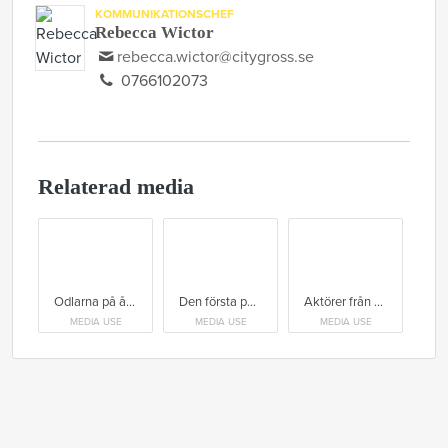
KOMMUNIKATIONSCHEF
Rebecca Wictor
rebecca.wictor@citygross.se
0766102073
Relaterad media
Odlarna på åkern på Bjärehalvön
Den första potatisen på Bjärehalvön
Aktörer från Dagligvarubranschen var på plats för att fira den första färskpotatisen.
MEDIA USE
MEDIA USE
MEDIA USE