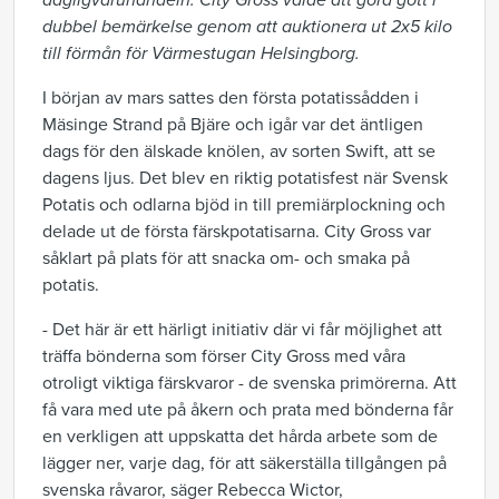
dagligvaruhandeln. City Gross valde att göra gott i
dubbel bemärkelse genom att auktionera ut 2x5 kilo
till förmån för Värmestugan Helsingborg.
I början av mars sattes den första potatissådden i
Mäsinge Strand på Bjäre och igår var det äntligen
dags för den älskade knölen, av sorten Swift, att se
dagens ljus. Det blev en riktig potatisfest när Svensk
Potatis och odlarna bjöd in till premiärplockning och
delade ut de första färskpotatisarna. City Gross var
såklart på plats för att snacka om- och smaka på
potatis.
- Det här är ett härligt initiativ där vi får möjlighet att
träffa bönderna som förser City Gross med våra
otroligt viktiga färskvaror - de svenska primörerna. Att
få vara med ute på åkern och prata med bönderna får
en verkligen att uppskatta det hårda arbete som de
lägger ner, varje dag, för att säkerställa tillgången på
svenska råvaror, säger Rebecca Wictor,