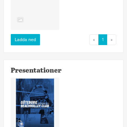
Ladda ned
«
1
»
Presentationer