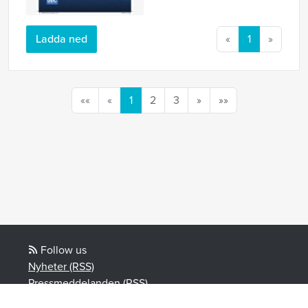
Ladda ned
«
1
»
««
«
1
2
3
»
»»
Follow us
Nyheter (RSS)
Pressmeddelanden (RSS)
Bloggposter (RSS)