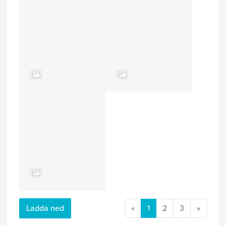
Ladda ned
«
1
2
3
»