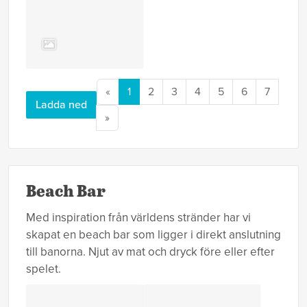
«
1
2
3
4
5
6
7
Ladda ned
»
Beach Bar
Med inspiration från världens stränder har vi
skapat en beach bar som ligger i direkt anslutning
till banorna. Njut av mat och dryck före eller efter
spelet.