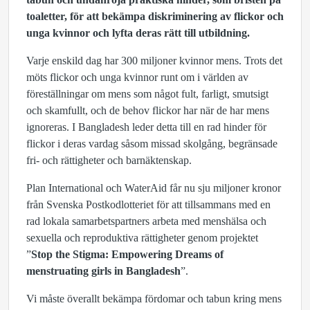
toaletter, för att bekämpa diskriminering av flickor och
unga kvinnor och lyfta deras rätt till utbildning.
Varje enskild dag har 300 miljoner kvinnor mens. Trots det
möts flickor och unga kvinnor runt om i världen av
föreställningar om mens som något fult, farligt, smutsigt
och skamfullt, och de behov flickor har när de har mens
ignoreras. I Bangladesh leder detta till en rad hinder för
flickor i deras vardag såsom missad skolgång, begränsade
fri- och rättigheter och barnäktenskap.
Plan International och WaterAid får nu sju miljoner kronor
från Svenska Postkodlotteriet för att tillsammans med en
rad lokala samarbetspartners arbeta med menshälsa och
sexuella och reproduktiva rättigheter genom projektet
”
Stop the Stigma: Empowering Dreams of
menstruating girls in Bangladesh
”.
Vi måste överallt bekämpa fördomar och tabun kring mens