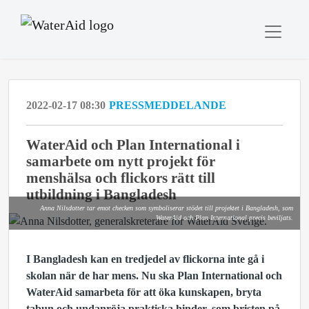
2022-02-17 08:30
PRESSMEDDELANDE
WaterAid och Plan International i
samarbete om nytt projekt för
menshälsa och flickors rätt till
utbildning i Bangladesh
Anna Nilsdotter tar emot checken som symboliserar stödet till projektet i Bangladesh, som
WaterAid och Plan International precis beviljats.
I Bangladesh kan en tredjedel av flickorna inte gå i
skolan när de har mens. Nu ska Plan International och
WaterAid
samarbeta för att öka kunskapen, bryta
tabun och undanröja praktiska hinder, som bristen på