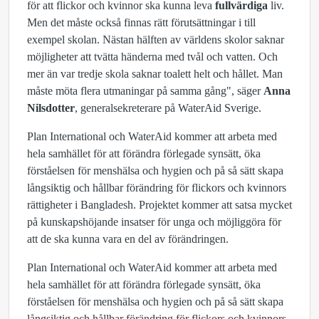
för att flickor och kvinnor ska kunna leva
fullvärdiga
liv.
Men det måste också finnas rätt förutsättningar i till
exempel skolan. Nästan hälften av världens skolor saknar
möjligheter att tvätta händerna med tvål och vatten. Och
mer än var tredje skola saknar toalett helt och hållet. Man
måste möta flera utmaningar på samma gång", säger
Anna
Nilsdotter
, generalsekreterare på WaterAid Sverige.
Plan International och WaterAid kommer att arbeta med
hela samhället för att förändra förlegade synsätt, öka
förståelsen för menshälsa och hygien och på så sätt skapa
långsiktig och hållbar förändring för flickors och kvinnors
rättigheter i Bangladesh. Projektet kommer att satsa mycket
på kunskapshöjande insatser för unga och möjliggöra för
att de ska kunna vara en del av förändringen.
Plan International och WaterAid kommer att arbeta med
hela samhället för att förändra förlegade synsätt, öka
förståelsen för menshälsa och hygien och på så sätt skapa
långsiktig och hållbar förändring för flickors och kvinnors