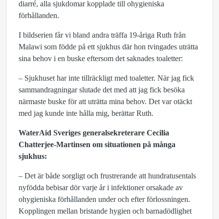
diarré, alla sjukdomar kopplade till ohygieniska
förhållanden.
I bildserien får vi bland andra träffa 19-åriga Ruth från
Malawi som födde på ett sjukhus där hon tvingades uträtta
sina behov i en buske eftersom det saknades toaletter:
– Sjukhuset har inte tillräckligt med toaletter. När jag fick
sammandragningar slutade det med att jag fick besöka
närmaste buske för att uträtta mina behov. Det var otäckt
med jag kunde inte hålla mig, berättar Ruth.
WaterAid Sveriges generalsekreterare Cecilia
Chatterjee-Martinsen om situationen på många
sjukhus:
– Det är både sorgligt och frustrerande att hundratusentals
nyfödda bebisar dör varje år i infektioner orsakade av
ohygieniska förhållanden under och efter förlossningen.
Kopplingen mellan bristande hygien och barnadödlighet