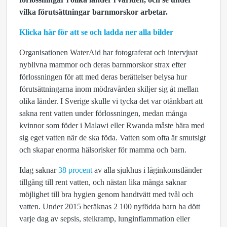
vilka förutsättningar barnmorskor arbetar.
Klicka här för att se och ladda ner alla bilder
Organisationen WaterAid har fotograferat och intervjuat
nyblivna mammor och deras barnmorskor strax efter
förlossningen för att med deras berättelser belysa hur
förutsättningarna inom mödravården skiljer sig åt mellan
olika länder. I Sverige skulle vi tycka det var otänkbart att
sakna rent vatten under förlossningen, medan många
kvinnor som föder i Malawi eller Rwanda måste bära med
sig eget vatten när de ska föda. Vatten som ofta är smutsigt
och skapar enorma hälsorisker för mamma och barn.
Idag saknar
38 procent
av alla sjukhus i låginkomstländer
tillgång till rent vatten, och nästan lika många saknar
möjlighet till bra hygien genom handtvätt med tvål och
vatten. Under 2015 beräknas 2 100 nyfödda barn ha dött
varje dag av sepsis, stelkramp, lunginflammation eller