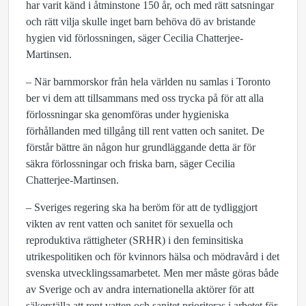
har varit känd i åtminstone 150 år, och med rätt satsningar
och rätt vilja skulle inget barn behöva dö av bristande
hygien vid förlossningen, säger Cecilia Chatterjee-
Martinsen.
– När barnmorskor från hela världen nu samlas i Toronto
ber vi dem att tillsammans med oss trycka på för att alla
förlossningar ska genomföras under hygieniska
förhållanden med tillgång till rent vatten och sanitet. De
förstår bättre än någon hur grundläggande detta är för
säkra förlossningar och friska barn, säger Cecilia
Chatterjee-Martinsen.
– Sveriges regering ska ha beröm för att de tydliggjort
vikten av rent vatten och sanitet för sexuella och
reproduktiva rättigheter (SRHR) i den feminsitiska
utrikespolitiken och för kvinnors hälsa och mödravård i det
svenska utvecklingssamarbetet. Men mer måste göras både
av Sverige och av andra internationella aktörer för att
säkerställa att rent vatten och sanitet prioriteras i arbetet för