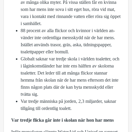
av många olika myter. På vissa ställen får en kvinna
som har mens inte sova i sitt eget hus, röra vid mat,
vara i kon­takt med rin­nande vat­ten eller röra sig öp­pet
i samhäl­let.
88 pro­cent av alla flickor och kvin­nor i världen an­
vän­der inte ordentliga mensskydd när de har mens.
Istäl­let an­vänds tra­sor, gräs, aska, tid­ningspap­per,
toalettpap­per eller bo­mull.
Glob­alt sak­nar var tredje skola i världen toalet­ter, och
i låginkom­stlän­der har inte ens hälften av skolorna
toalet­ter. Det leder till att många flickor stan­nar
hemma från skolan när de har mens efter­som det inte
finns nå­gon plats där de kan byta mensskydd eller
tvätta sig.
Var tredje människa på jorden, 2,3 miljarder, saknar
tillgång till ordentlig toalett.
Var tredje flicka går inte i skolan när hon har mens
Inför mensdagen släppte WaterAid och Unicef en rapport