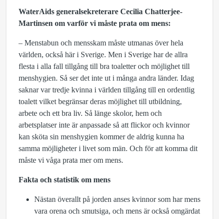
WaterAids generalsekreterare Cecilia Chatterjee-
Martinsen om varför vi måste prata om mens:
– Menstabun och mensskam måste utmanas över hela
världen, också här i Sverige. Men i Sverige har de allra
flesta i alla fall tillgång till bra toaletter och möjlighet till
menshygien. Så ser det inte ut i många andra länder. Idag
saknar var tredje kvinna i världen tillgång till en ordentlig
toalett vilket begränsar deras möjlighet till utbildning,
arbete och ett bra liv. Så länge skolor, hem och
arbetsplatser inte är anpassade så att flickor och kvinnor
kan sköta sin menshygien kommer de aldrig kunna ha
samma möjligheter i livet som män. Och för att komma dit
måste vi våga prata mer om mens.
Fakta och statistik om mens
Näs­tan över­allt på jor­den anses kvin­nor som har mens
vara orena och smut­siga, och mens är också omgär­dat