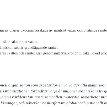
arn av diarrésjukdomar orsakade av smutsigt vatten och bristande sanite
iskor saknar rent vatten.
änniskor saknar grundläggande sanitet.
ras i vatten och sanitet ger i genomsnitt fyra kronor tillbaka i ökad prod
nell organisation som arbetar för en värld där alla människor ha
n. Organisationen förändrar varje år miljoner människors liv ge
hygien i världens fattigaste samhällen. WaterAid samarbetar med
lösningar, och påverkar beslutsfattare globalt och nationellt at