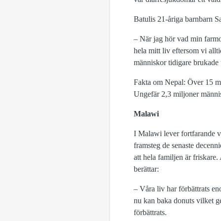
Batulis 21-åriga barnbarn Sa
– När jag hör vad min farmor 
hela mitt liv eftersom vi al
människor tidigare brukade
Fakta om Nepal: Över 15 milj
Ungefär 2,3 miljoner människ
Malawi
I Malawi lever fortfarande v
framsteg de senaste decennie
att hela familjen är friskare
berättar:
– Våra liv har förbättrats e
nu kan baka donuts vilket ge
förbättrats.