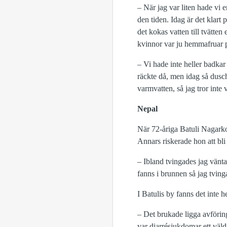
– När jag var liten hade vi e
den tiden. Idag är det klart
det kokas vatten till tvätten
kvinnor var ju hemmafruar p
– Vi hade inte heller badkar
räckte då, men idag så dusch
varmvatten, så jag tror inte
Nepal
När 72-åriga Batuli Nagarkot
Annars riskerade hon att bli
– Ibland tvingades jag vänta
fanns i brunnen så jag tvinga
I Batulis by fanns det inte h
– Det brukade ligga avföring
var diarrésjukdomar ett väl