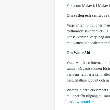
Fakta om Malawi: I Malawi sa
Om vatten och sanitet i vä
Varje år får 78 miljoner männ
fortfarande saknar över 650 
konsekvenser. Varje dag dör 
rent vatten och toaletter är
Om WaterAid
WaterAid är en internationell
sanitet. Organisationen förän
världens fattigaste samhälle
beslutsfattare globalt och na
WaterAid har verksamhet i 37
miljoner fått tillgång till 
besök
wateraid.se