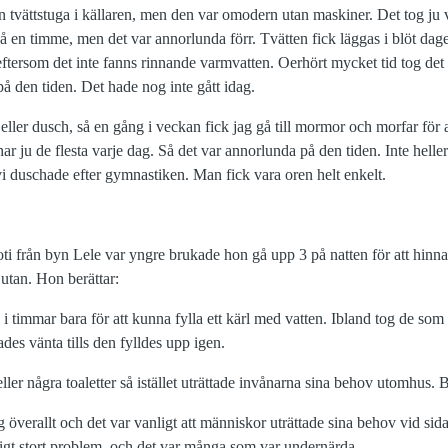
n tvättstuga i källaren, men den var omodern utan maskiner. Det tog ju vä
 på en timme, men det var annorlunda förr. Tvätten fick läggas i blöt d
 eftersom det inte fanns rinnande varmvatten. Oerhört mycket tid tog det a
å den tiden. Det hade nog inte gått idag.
 eller dusch, så en gång i veckan fick jag gå till mormor och morfar för 
ar ju de flesta varje dag. Så det var annorlunda på den tiden. Inte helle
 vi duschade efter gymnastiken. Man fick vara oren helt enkelt.
i från byn Lele var yngre brukade hon gå upp 3 på natten för att hinna s
 utan. Hon berättar:
 i timmar bara för att kunna fylla ett kärl med vatten. Ibland tog de som
des vänta tills den fylldes upp igen.
eller några toaletter så istället uträttade invånarna sina behov utomhus. 
 överallt och det var vanligt att människor uträttade sina behov vid sid
digt stort problem, och det var många som var undernärda.