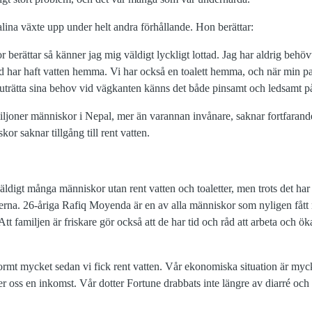
lina växte upp under helt andra förhållande. Hon berättar:
berättar så känner jag mig väldigt lyckligt lottad. Jag har aldrig behövt
ltid har haft vatten hemma. Vi har också en toalett hemma, och när min p
 uträtta sina behov vid vägkanten känns det både pinsamt och ledsamt 
oner människor i Nepal, mer än varannan invånare, saknar fortfarande ti
or saknar tillgång till rent vatten.
äldigt många människor utan rent vatten och toaletter, men trots det har
rna. 26-åriga Rafiq Moyenda är en av alla människor som nyligen fått rent
. Att familjen är friskare gör också att de har tid och råd att arbeta och ö
normt mycket sedan vi fick rent vatten. Vår ekonomiska situation är myc
r oss en inkomst. Vår dotter Fortune drabbats inte längre av diarré och 