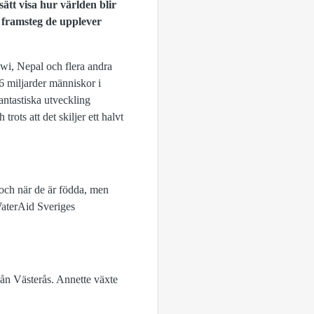
ätt visa hur världen blir
e framsteg de upplever
awi, Nepal och flera andra
,6 miljarder människor i
 fantastiska utveckling
rots att det skiljer ett halvt
 och när de är födda, men
 WaterAid Sveriges
rån Västerås. Annette växte