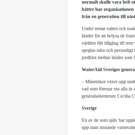
normalt skulle vara helt o
bättre har organisationen
från en generation till näs
Under temat vatten och toale
länder för att belysa de fra
världen fått tillgång till ren
speglas nära och personligt i
jordklot mellan länder som
WaterAid Sveriges general
– Människor växer upp under
vad som förenar oss alla är a
generalsekreterare Cecilia C
Sverige
En av de som själv har uppl
upp utan rinnande varmvatten