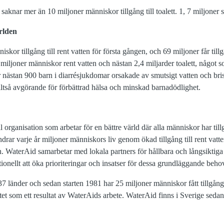
knar mer än 10 miljoner människor tillgång till toalett. 1, 7 miljoner s
rlden
iskor tillgång till rent vatten för första gången, och 69 miljoner får tillg
miljoner människor rent vatten och nästan 2,4 miljarder toalett, något s
nästan 900 barn i diarrésjukdomar orsakade av smutsigt vatten och brist
 alltså avgörande för förbättrad hälsa och minskad barnadödlighet.
 organisation som arbetar för en bättre värld där alla människor har tillg
drar varje år miljoner människors liv genom ökad tillgång till rent vatte
n. WaterAid samarbetar med lokala partners för hållbara och långsiktiga
tionellt att öka prioriteringar och insatser för dessa grundläggande beho
 länder och sedan starten 1981 har 25 miljoner människor fått tillgång t
sanitet som ett resultat av WaterAids arbete. WaterAid finns i Sverige sed