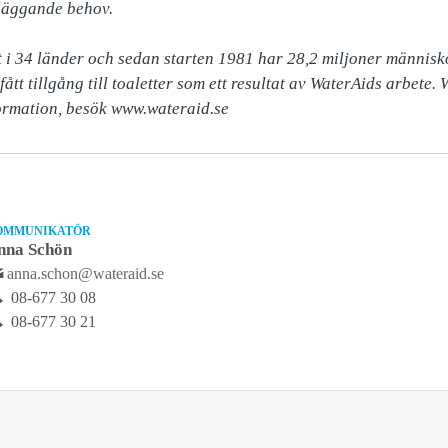
läggande behov.

 34 länder och sedan starten 1981 har 28,2 miljoner människor f
ått tillgång till toaletter som ett resultat av WaterAids arbete. 
ormation, besök www.wateraid.se
OMMUNIKATÖR
nna Schön
anna.schon@wateraid.se
08-677 30 08
08-677 30 21