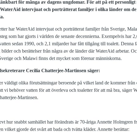
tänkbart för många av dagens ungdomar. För att på ett personligt s
 WaterAid intervjuat och porträtterat familjer i olika länder om d
ta.
tter har WaterAid intervjuat och porträtterat familjer från Sverige, Mal
msteg som har gjorts i världen de senaste decennierna. Exempelvis har 2
t vatten sedan 1990, och 2,1 miljarder har fått tillgång till toalett. Denna
 bilder och berättelser från några av de länder där WaterAid arbetar. Och t
 Sverige och Malawi finns det mycket som förenar människorna.
sekreterare Cecilia Chatterjee-Martinsen säger:
 väldigt olika förutsättningar beroende på vilket land de kommer från
tt vi behöver vatten för att överleva och toaletter för att må bra, säger
hatterjee-Martinsen.
evt hur snabbt samhället har förändrats är 70-åriga Annette Holmgren f
 vilket gjorde det svårt att bada och tvätta kläder. Annette berättar: