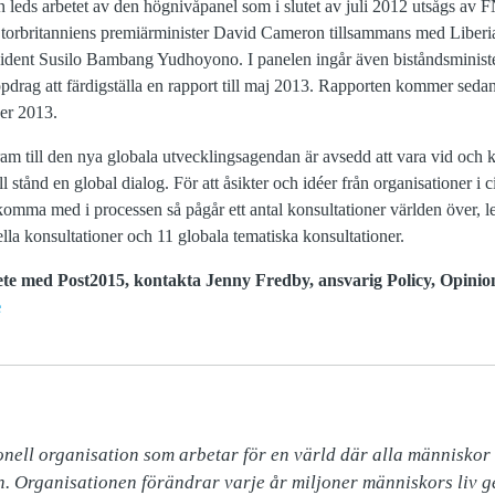
n leds arbetet av den högnivåpanel som i slutet av juli 2012 utsågs av 
torbritanniens premiärminister David Cameron tillsammans med Liberia
sident Susilo Bambang Yudhoyono. I panelen ingår även biståndsministe
rag att färdigställa en rapport till maj 2013. Rapporten kommer sedan 
er 2013.
am till den nya globala utvecklingsagendan är avsedd att vara vid och 
ll stånd en global dialog. För att åsikter och idéer från organisationer i c
komma med i processen så pågår ett antal konsultationer världen över, 
ella konsultationer och 11 globala tematiska konsultationer.
ete med Post2015, kontakta Jenny Fredby, ansvarig Policy, Opini
e
nell organisation som arbetar för en värld där alla människor ha
n. Organisationen förändrar varje år miljoner människors liv ge