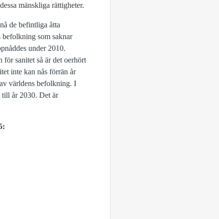
dessa mänskliga rättigheter.
å de befintliga åtta
ns befolkning som saknar
 uppnåddes under 2010.
för sanitet så är det oerhört
et inte kan nås förrän år
 av världens befolkning. I
till år 2030. Det är
5: