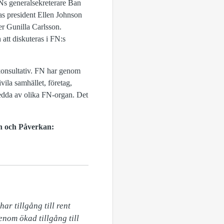
FNs generalsekreterare Ban
s president Ellen Johnson
r Gunilla Carlsson.
att diskuteras i FN:s
konsultativ. FN har genom
ivila samhället, företag,
ledda av olika FN-organ. Det
on och Påverkan:
r tillgång till rent 
nom ökad tillgång till 