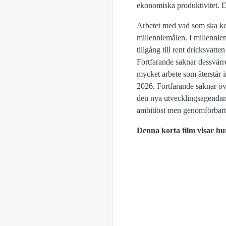
ekonomiska produktivitet. De
Arbetet med vad som ska kom
millenniemålen. I millennie
tillgång till rent dricksvat
Fortfarande saknar dessvärre
mycket arbete som återstår i
2026. Fortfarande saknar öve
den nya utvecklingsagendan vi
ambitiöst men genomförbart
Denna korta film visar hu