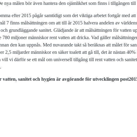
 nya målen bör även hantera den ojämlikhet som finns i tillgången till 
ma efter 2015 pågår samtidigt som det viktiga arbetet fortgår med att n
mål 7 finns målsättningen om att till år 2015 halvera andelen av världe
ten och grundläggande sanitet. Glädjande är att målsättningen för vatten
 780 miljoner människor rent vatten att dricka. Vad gäller målsättningen 
nnan den kan uppnås. Med nuvarande takt så beräknas att målet för sanit
r 2,5 miljarder människor en säker toalett att gå till, det är nästan 40%
ll vi därför se ett mål om universell tillgång till rent vatten och sanitet 
.
r vatten, sanitet och hygien är avgörande för utvecklingen post201