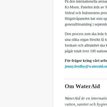
På den internationella arena
Ki-Moon. Panelen leds av S
Sirleaf och Indonesiens pre
Högnivåpanelen har som uppd
generalförsamling i septemb
Den process som ska leda fr
sina olika organ försökt få ti
forskare och allmänhet ska 
pågår totalt över 100 nation
För frågor kring vårt arb
jenny.fredby@wateraid.s
Om WaterAid
WaterAid är en internatio
vatten, sanitet och hygie