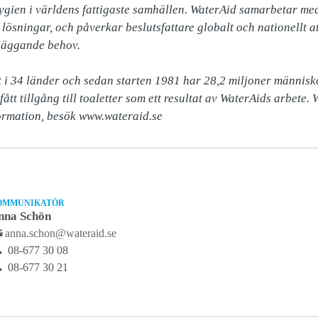
hygien i världens fattigaste samhällen. WaterAid samarbetar med
lösningar, och påverkar beslutsfattare globalt och nationellt at
läggande behov.

 34 länder och sedan starten 1981 har 28,2 miljoner människor f
ått tillgång till toaletter som ett resultat av WaterAids arbete. 
ormation, besök www.wateraid.se
OMMUNIKATÖR
nna Schön
anna.schon@wateraid.se
08-677 30 08
08-677 30 21