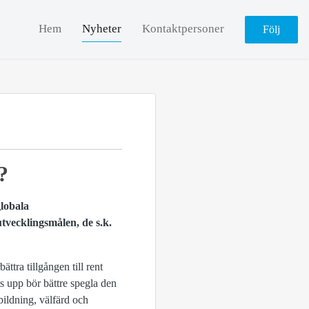
Hem
Nyheter
Kontaktpersoner
Följ
?
globala
tvecklingsmålen, de s.k.
ttra tillgången till rent
s upp bör bättre spegla den
bildning, välfärd och