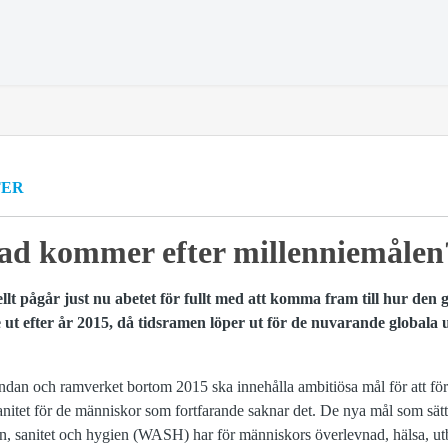
TER
vad kommer efter millenniemålen
ellt pågår just nu abetet för fullt med att komma fram till hur den 
ut efter år 2015, då tidsramen löper ut för de nuvarande globala u
ndan och ramverket bortom 2015 ska innehålla ambitiösa mål för att förbä
nitet för de människor som fortfarande saknar det. De nya mål som sätt
en, sanitet och hygien (WASH) har för människors överlevnad, hälsa, ut