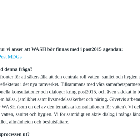
ur vi anser att WASH bör finnas med i post2015-agendan:
 Post MDGs
d denna fråga?
nter för att säkerställa att den centrala roll vatten, sanitet och hygien 
flekteras i det nya ramverket. Tillsammans med våra samarbetspartners i
tionella konsultationer och dialoger kring post2015, och även skickat in 
om hälsa, jämlikhet samt livsmedelssäkerhet och näring. Givetvis arbeta
 WASH (som en del av den tematiska konsultationen för vatten). Vi delt
vatten, sanitet och hygien. Vi för samtidigt en aktiv dialog i många lä
llet, allmänheten och beslutsfattare.
sprocessen ut?