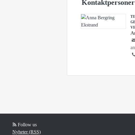
Kontaktpersoner
T
G
V
A
an
Follow us
Nyheter (RSS)