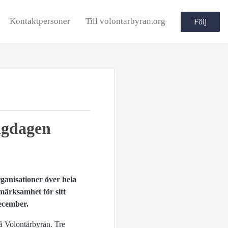
Kontaktpersoner
Till volontarbyran.org
Följ
ligdagen
rganisationer över hela
märksamhet för sitt
december.
på Volontärbyrån. Tre