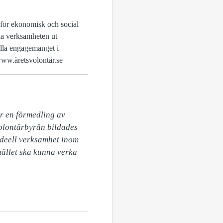
e för ekonomisk och social
la verksamheten ut
ella engagemanget i
 www.åretsvolontär.se
r en förmedling av 
olontärbyrån bildades 
ideell verksamhet inom 
ället ska kunna verka 