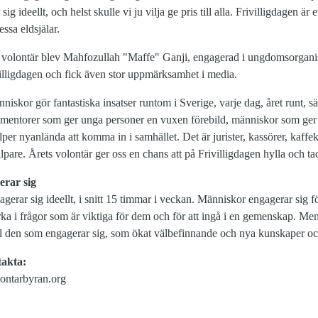
 ideellt, och helst skulle vi ju vilja ge pris till alla. Frivilligdagen är ett
sa eldsjälar.
ts volontär blev Mahfozullah "Maffe" Ganji, engagerad i ungdomsorgan
illigdagen och fick även stor uppmärksamhet i media.
niskor gör fantastiska insatser runtom i Sverige, varje dag, året runt, s
mentorer som ger unga personer en vuxen förebild, människor som ger u
per nyanlända att komma in i samhället. Det är jurister, kassörer, kaffek
lpare. Årets volontär ger oss en chans att på Frivilligdagen hylla och tac
rar sig
rar sig ideellt, i snitt 15 timmar i veckan. Människor engagerar sig fö
ka i frågor som är viktiga för dem och för att ingå i en gemenskap. Me
ill den som engagerar sig, som ökat välbefinnande och nya kunskaper oc
takta:
ontarbyran.org