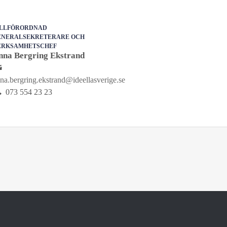
ILLFÖRORDNAD
ENERALSEKRETERARE OCH
ERKSAMHETSCHEF
nna Bergring Ekstrand
na.bergring.ekstrand@ideellasverige.se
073 554 23 23