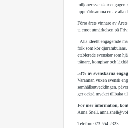
miljoner svenskar engagerar sig
uppmärksamma en av alla des
Förra årets vinnare av Åre
ta emot utmärkelsen på Friv
–Alla ideellt engagerade män
folk som kör djurambulans, 
etablerade svenskar som hjäl
tränare, kompisar och läxhjä
53% av svenskarna engage
Varannan vuxen svensk engage
samhällsutvecklingen, påver
ger också mycket tillbaka t
För mer information, kon
Anna Snell, anna.snell@vol
Telefon: 073 554 2323