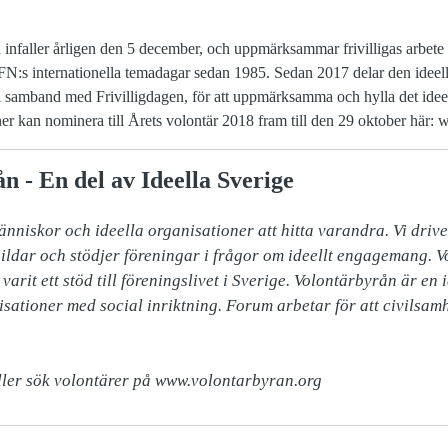
en infaller årligen den 5 december, och uppmärksammar frivilligas arbet
FN:s internationella temadagar sedan 1985. Sedan 2017 delar den ideel
i samband med Frivilligdagen, för att uppmärksamma och hylla det ide
ner kan nominera till Årets volontär 2018 fram till den 29 oktober här:
 - En del av Ideella Sverige
nniskor och ideella organisationer att hitta varandra. Vi drive
ildar och stödjer föreningar i frågor om ideellt engagemang. V
arit ett stöd till föreningslivet i Sverige. Volontärbyrån är en 
ationer med social inriktning. Forum arbetar för att civilsamh
ller sök volontärer på www.volontarbyran.org