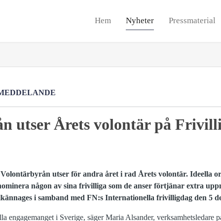
Hem
Nyheter
Pressmaterial
MEDDELANDE
n utser Årets volontär på Frivil
olontärbyrån utser för andra året i rad Årets volontär. Ideella o
nominera någon av sina frivilliga som de anser förtjänar extra upp
llkännages
i samband med FN:s Internationella frivilligdag den 5 
deella engagemanget i Sverige, säger Maria Alsander, verksamhetsledare 