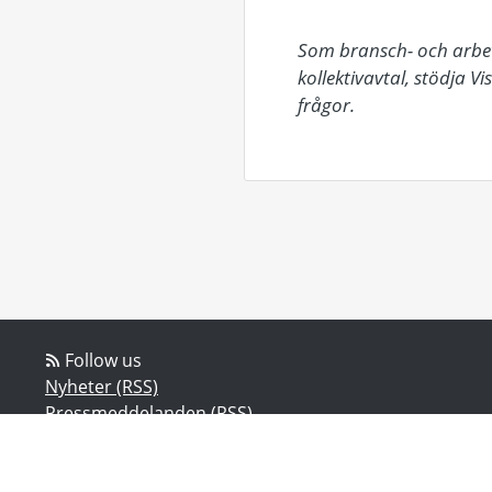
Som bransch- och arbets
kollektivavtal, stödja V
frågor.
Follow us
Nyheter (RSS)
Pressmeddelanden (RSS)
Bloggposter (RSS)