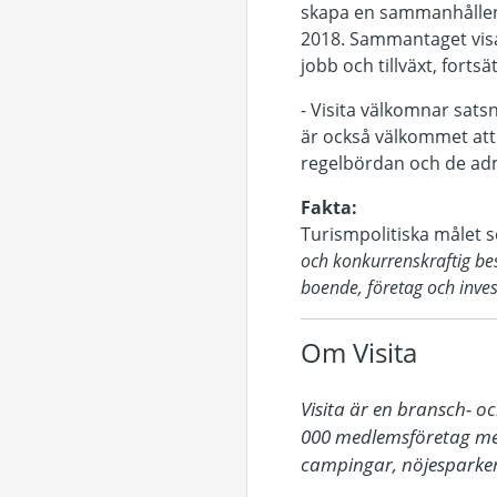
skapa en sammanhållen 
2018. Sammantaget visa
jobb och tillväxt, forts
- Visita välkomnar sats
är också välkommet att
regelbördan och de adm
Fakta:
Turismpolitiska målet 
och konkurrenskraftig bes
boende, företag och inves
Om Visita
Visita är en bransch- o
000 medlemsföretag med
campingar, nöjesparker