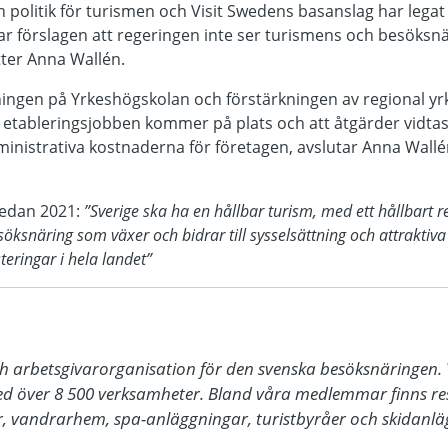
politik för turismen och Visit Swedens basanslag har lega
r förslagen att regeringen inte ser turismens och besöksnä
ätter Anna Wallén.
ningen på Yrkeshögskolan och förstärkningen av regional yr
 etableringsjobben kommer på plats och att åtgärder vidtas
inistrativa kostnaderna för företagen, avslutar Anna Wallé
sedan 2021:
”Sverige ska ha en hållbar turism, med ett hållbart 
öksnäring som växer och bidrar till sysselsättning och attraktiva
teringar i hela landet”
ch arbetsgivarorganisation för den svenska besöksnäringen. V
 över 8 500 verksamheter. Bland våra medlemmar finns rest
, vandrarhem, spa-anläggningar, turistbyråer och skidanläg