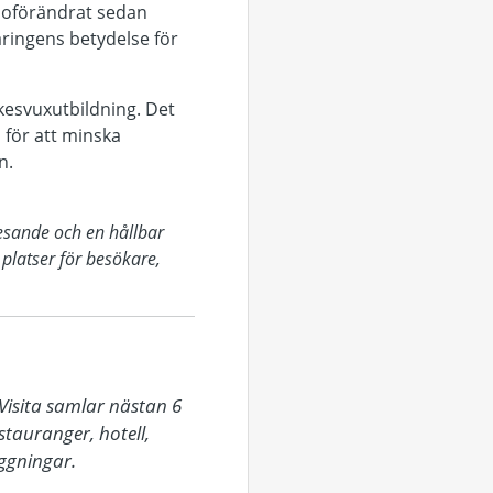
t oförändrat sedan
ringens betydelse för
kesvuxutbildning. Det
 för att minska
n.
resande och en hållbar
 platser för besökare,
isita samlar nästan 6 
auranger, hotell, 
gningar. 
