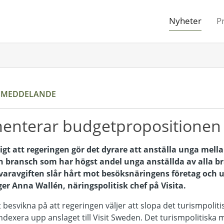
Nyheter
P
SMEDDELANDE
enterar budgetpropositionen 
ligt att regeringen gör det dyrare att anställa unga mella
 bransch som har högst andel unga anställda av alla b
varavgiften slår hårt mot besöksnäringens företag och
r Anna Wallén, näringspolitisk chef på Visita.
t besvikna på att regeringen väljer att slopa det turismpolit
dexera upp anslaget till Visit Sweden. Det turismpolitiska mål