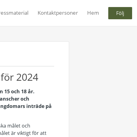
ressmaterial
Kontaktpersoner
Hem
Följ
för 2024
n 15 och 18 år.
ranscher och
 ungdomars inträde på
iska målet och
et är viktigt för att