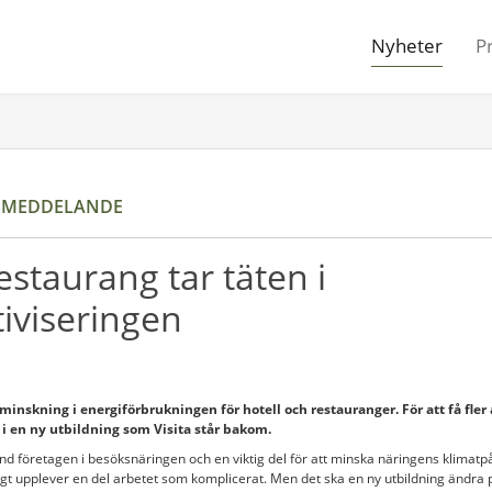
Nyheter
P
SMEDDELANDE
estaurang tar täten i
tiviseringen
minskning i energiförbrukningen för hotell och restauranger. För att få fler
 i en ny utbildning som Visita står bakom.
and företagen i besöksnäringen och en viktig del för att minska näringens klimatp
gt upplever en del arbetet som komplicerat. Men det ska en ny utbildning ändra på 