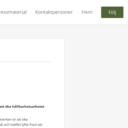
ressmaterial
Kontaktpersoner
Hem
Följ
 att öka hållbarhetsarbetet
åverkan är att öka
och istället lyfta fram att