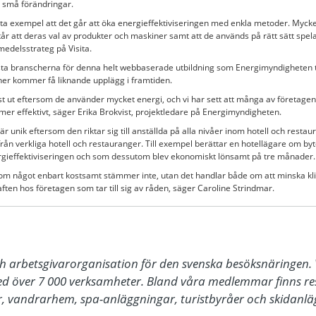
d små förändringar.
ta exempel att det går att öka energieffektiviseringen med enkla metoder. Mycket
tår att deras val av produkter och maskiner samt att de används på rätt sätt spela
medelsstrateg på Visita.
rsta branscherna för denna helt webbaserade utbildning som Energimyndigheten 
scher kommer få liknande upplägg i framtiden.
rst ut eftersom de använder mycket energi, och vi har sett att många av företagen
r effektivt, säger Erika Brokvist, projektledare på Energimyndigheten.
unik eftersom den riktar sig till anställda på alla nivåer inom hotell och restau
rån verkliga hotell och restauranger. Till exempel berättar en hotellägare om byt
gieffektiviseringen och som dessutom blev ekonomiskt lönsamt på tre månader.
 som något enbart kostsamt stämmer inte, utan det handlar både om att minska 
en hos företagen som tar till sig av råden, säger Caroline Strindmar.
ch arbetsgivarorganisation för den svenska besöksnäringen. V
 över 7 000 verksamheter. Bland våra medlemmar finns rest
, vandrarhem, spa-anläggningar, turistbyråer och skidanläg