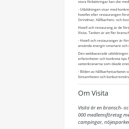
stora förbättringar kan ske me
- Utbildningen visar med konkre
hotellet eller restaurangen förs
Strindmar, hållbarhets- och livs
Hotell och restaurang är de fö
Visita. Tanken är att fler bran
- Hotell och restauranger är fö
använda energin smartare och me
Den webbaserade utbildningen är 
erfarenheter och konkreta tips f
vattenkranarna som ökade ener
- Bilden av hållbarhetsarbetet
lönsamheten och konkurrenskraft
Om Visita
Visita är en bransch- o
000 medlemsföretag med
campingar, nöjesparker