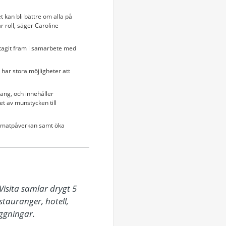
 kan bli bättre om alla på
r roll, säger Caroline
tagit fram i samarbete med
 har stora möjligheter att
rang, och innehåller
et av munstycken till
klimatpåverkan samt öka
isita samlar drygt 5 
auranger, hotell, 
gningar.
