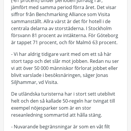
(-61 procent) under perioden jun-aug i år,
jämfört med samma period förra året. Det visar
siffror från Benchmarking Alliance som Visita
sammanställt. Allra värst är det för hotell i de
centrala delarna av storstäderna. I Stockholm
försvann 81 procent av intäkterna. För Göteborg
är tappet 71 procent, och för Malmö 63 procent.
- Vi har aldrig tidigare varit med om ett så här
stort tapp och det slår mot jobben. Redan nu ser
vi att över 50 000 människor förlorat jobbet eller
blivit varslade i besöksnäringen, säger Jonas
Siljhammar, vd Visita.
De utländska turisterna har i stort sett uteblivit
helt och den så kallade 50-regeln har tvingat till
exempel nöjesparker som är en stor
reseanledning sommartid att hålla stäng.
- Nuvarande begränsningar är som en våt filt