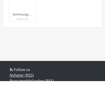
Kommungranskning NNR - 2026
MEDIA USE
Follow us
Nyheter (RSS)
Pressmeddelanden (RSS)
Bloggposter (RSS)
Powered by Notified