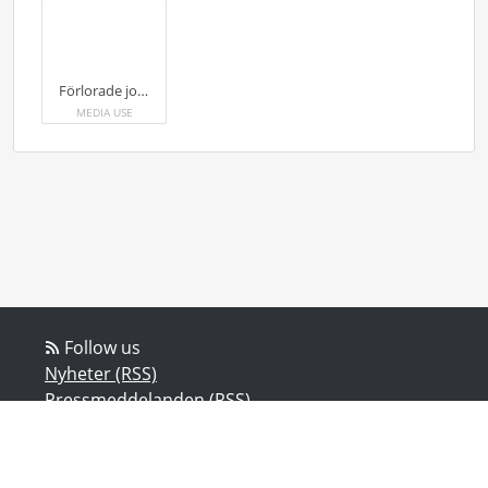
Förlorade jobb i besöksnäringen länsvis
MEDIA USE
Follow us
Nyheter (RSS)
Pressmeddelanden (RSS)
Bloggposter (RSS)
Powered by Notified