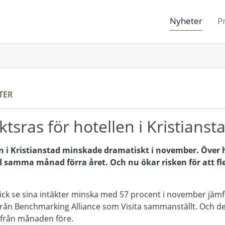
Nyheter
P
TER
äktsras för hotellen i Kristianst
en i Kristianstad minskade dramatiskt i november. Över 
 samma månad förra året. Och nu ökar risken för att fle
d fick se sina intäkter minska med 57 procent i november 
or från Benchmarking Alliance som Visita sammanställt. Och d
 från månaden före.