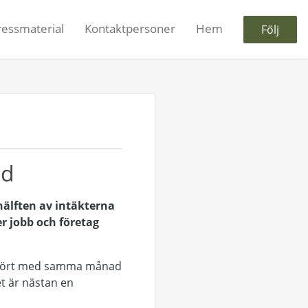
ressmaterial
Kontaktpersoner
Hem
Följ
ad
hälften av intäkterna
r jobb och företag
jämfört med samma månad
et är nästan en