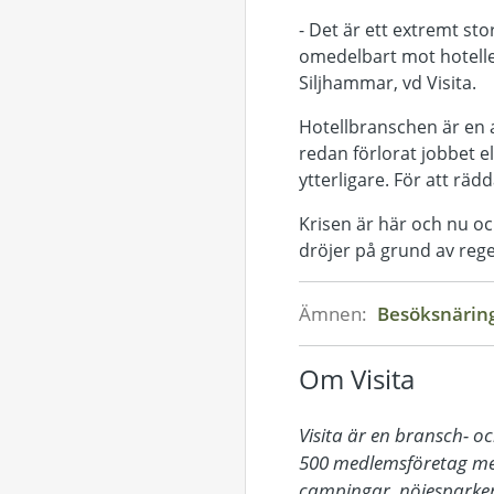
- Det är ett extremt sto
omedelbart mot hotellen
Siljhammar, vd Visita.
Hotellbranschen är en 
redan förlorat jobbet e
ytterligare. För att rä
Krisen är här och nu o
dröjer på grund av reg
Ämnen:
Besöksnäri
Om Visita
Visita är en bransch- o
500 medlemsföretag med
campingar, nöjesparker