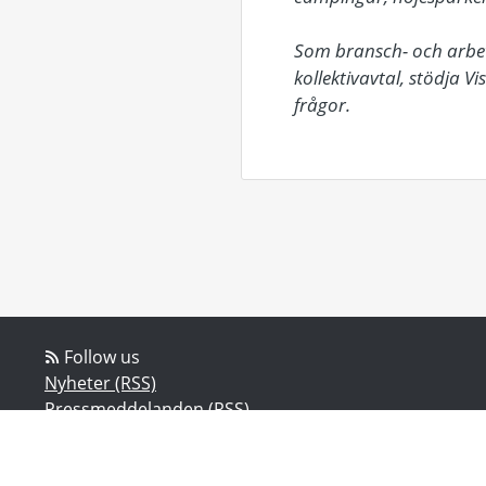
Som bransch- och arbets
kollektivavtal, stödja V
frågor.
Follow us
Nyheter (RSS)
Pressmeddelanden (RSS)
Bloggposter (RSS)