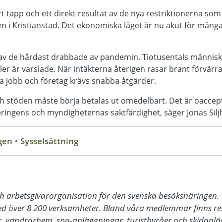
rt tapp och ett direkt resultat av de nya restriktionerna som
 i Kristianstad. Det ekonomiska läget är nu akut för många 
av de hårdast drabbade av pandemin. Tiotusentals människ
ller är varslade. När intäkterna återigen rasar brant förvärr
dda jobb och företag krävs snabba åtgärder.
ch stöden måste börja betalas ut omedelbart. Det är oaccep
eringens och myndigheternas saktfärdighet, säger Jonas Si
ngen
Sysselsättning
ch arbetsgivarorganisation för den svenska besöksnäringen. V
 över 8 200 verksamheter. Bland våra medlemmar finns rest
, vandrarhem, spa-anläggningar, turistbyråer och skidanläg