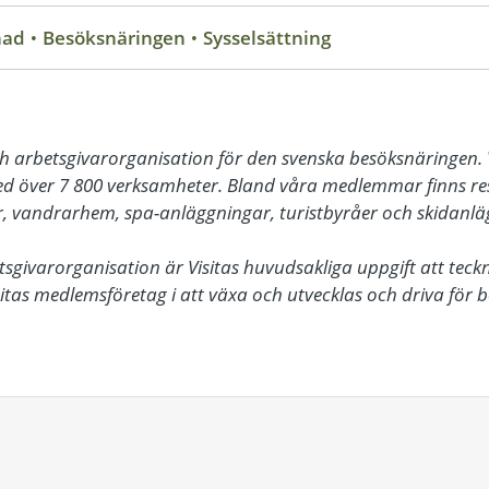
nad
Besöksnäringen
Sysselsättning
ch arbetsgivarorganisation för den svenska besöksnäringen. V
 över 7 800 verksamheter. Bland våra medlemmar finns rest
, vandrarhem, spa-anläggningar, turistbyråer och skidanläg
givarorganisation är Visitas huvudsakliga uppgift att teck
isitas medlemsföretag i att växa och utvecklas och driva för 