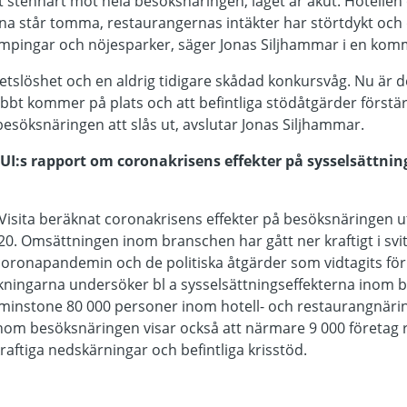
t stenhårt mot hela besöksnäringen, läget är akut. Hotellen
a står tomma, restaurangernas intäkter har störtdykt och d
pingar och nöjesparker, säger Jonas Siljhammar i en kom
etslöshet och en aldrig tidigare skådad konkursvåg. Nu är det
bbt kommer på plats och att befintliga stödåtgärder förstär
 besöksnäringen att slås ut, avslutar Jonas Siljhammar.
:s rapport om coronakrisens effekter på sysselsättning
Visita beräknat coronakrisens effekter på besöksnäringen u
020. Omsättningen inom branschen har gått ner kraftigt i svi
coronapandemin och de politiska åtgärder som vidtagits för
kningarna undersöker bl a sysselsättningseffekterna inom b
tminstone 80 000 personer inom hotell- och restaurangnärin
nom besöksnäringen visar också att närmare 9 000 företag r
raftiga nedskärningar och befintliga krisstöd.