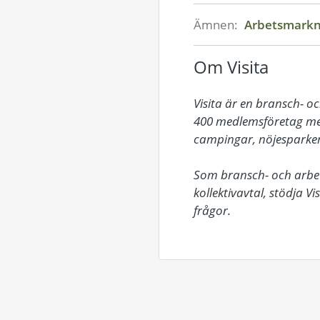
Ämnen:
Arbetsmark
Om Visita
Visita är en bransch- o
400 medlemsföretag med
campingar, nöjesparker
Som bransch- och arbets
kollektivavtal, stödja V
frågor.