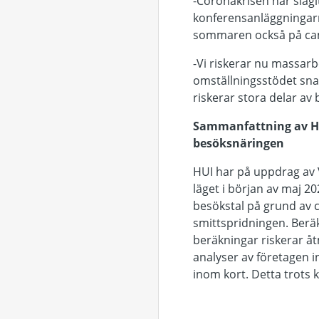
-Coronakrisen har slagi
konferensanläggningarn
sommaren också på cam
-Vi riskerar nu massarb
omställningsstödet sna
riskerar stora delar av
Sammanfattning av HUI
besöksnäringen
HUI har på uppdrag av 
läget i början av maj 2
besökstal på grund av 
smittspridningen. Berä
beräkningar riskerar å
analyser av företagen i
inom kort. Detta trots k