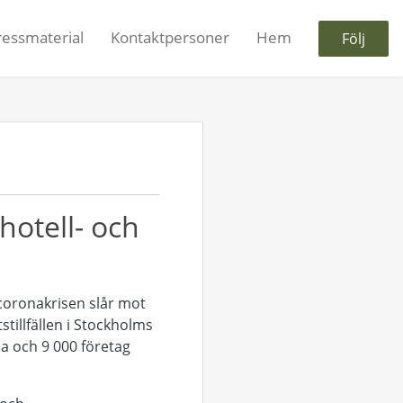
ressmaterial
Kontaktpersoner
Hem
Följ
hotell- och
 coronakrisen slår mot
tillfällen i Stockholms
na och 9 000 företag