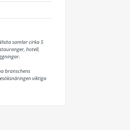
isita samlar cirka 5 
auranger, hotell, 
gningar.

na branschens 
besöksnäringen viktiga 