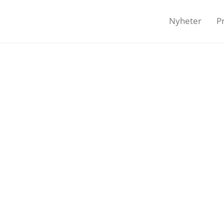
Nyheter
P
men till Visitas pr
Pressjour 08-762 74 70