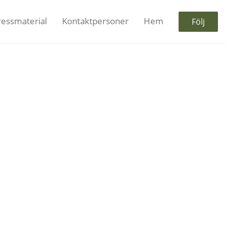
ressmaterial
Kontaktpersoner
Hem
Följ
essrum!