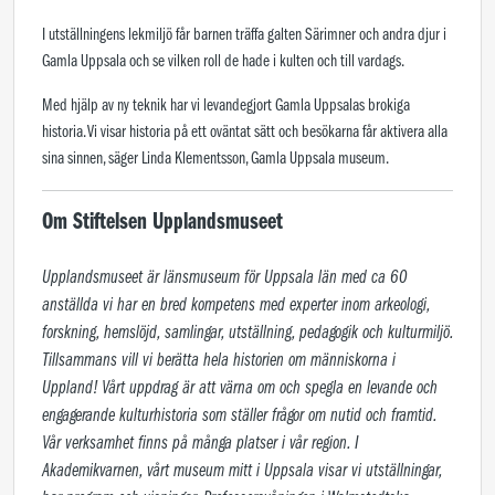
I utställningens lekmiljö får barnen träffa galten Särimner och andra djur i
Gamla Uppsala och se vilken roll de hade i kulten och till vardags.
Med hjälp av ny teknik har vi levandegjort Gamla Uppsalas brokiga
historia. Vi visar historia på ett oväntat sätt och besökarna får aktivera alla
sina sinnen, säger Linda Klementsson, Gamla Uppsala museum.
Om Stiftelsen Upplandsmuseet
Upplandsmuseet är länsmuseum för Uppsala län med ca 60 
anställda vi har en bred kompetens med experter inom arkeologi, 
forskning, hemslöjd, samlingar, utställning, pedagogik och kulturmiljö. 
Tillsammans vill vi berätta hela historien om människorna i 
Uppland! Vårt uppdrag är att värna om och spegla en levande och 
engagerande kulturhistoria som ställer frågor om nutid och framtid. 
Vår verksamhet finns på många platser i vår region. I 
Akademikvarnen, vårt museum mitt i Uppsala visar vi utställningar, 