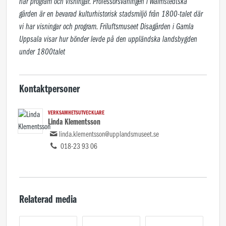
har program och visningar. Professorsvåningen i Walmstedtska 
gården är en bevarad kulturhistorisk stadsmiljö från 1800-talet där 
vi har visningar och program. Friluftsmuseet Disagården i Gamla 
Uppsala visar hur bönder levde på den uppländska landsbygden 
under 1800talet
Kontaktpersoner
VERKSAMHETSUTVECKLARE
Linda Klementsson
linda.klementsson@upplandsmuseet.se
018-23 93 06
Relaterad media