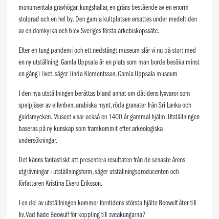
monumentala gravhögar, kungshallar, en gräns bestående av en enorm
stolprad och en hel by. Den gamla kultplatsen ersattes under medeltiden
av en domkyrka och blev Sveriges första ärkebiskopssäte.
Efter en tung pandemi och ett nedstängt museum slår vi nu på stort med
en ny utställning. Gamla Uppsala är en plats som man borde besöka minst
en gång i livet, säger Linda Klementsson, Gamla Uppsala museum
I den nya utställningen berättas bland annat om dåtidens lyxvaror som
spelpjäser av elfenben, arabiska mynt, röda granater från Sri Lanka och
guldsmycken. Museet visar också en 1400 år gammal hjälm. Utställningen
baseras på ny kunskap som framkommit efter arkeologiska
undersökningar.
Det känns fantastiskt att presentera resultaten från de senaste årens
utgrävningar i utställningsform, säger utställningsproducenten och
författaren Kristina Ekero Eriksson.
I en del av utställningen kommer forntidens största hjälte Beowulf åter till
liv. Vad hade Beowulf för koppling till sveakungarna?