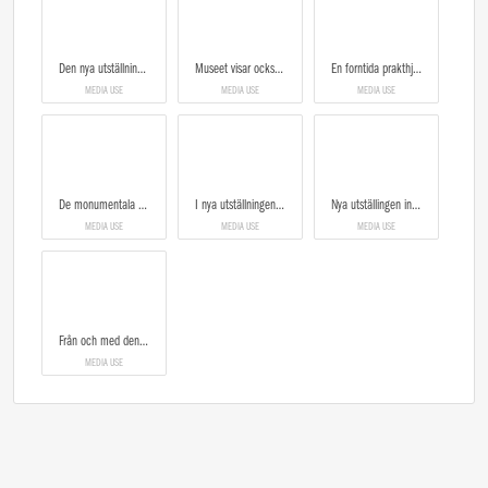
Den nya utställningen berättar om hur kungasätet i Gamla Uppsala växte fram och når sin höjdpunkt kring år 600 e. Kr.
Museet visar också en 1400 år gammal hjälm
En forntida prakthjälm
MEDIA USE
MEDIA USE
MEDIA USE
De monumentala gravhögarna i Gamla Uppsala
I nya utställningen får besökarna se vilka lyxföremål som fanns i Gamla Uppsala.
Nya utställingen invigs 1 april 2022
MEDIA USE
MEDIA USE
MEDIA USE
Från och med den 1 april kan man besöka den nya utställningen. Foto: Anna Rasmusson/Upplandsmuseet
MEDIA USE