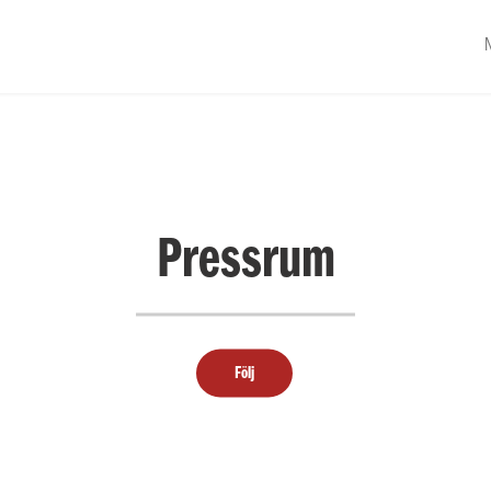
N
Pressrum
Följ