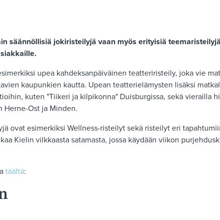
in säännöllisiä jokiristeilyjä vaan myös erityisiä teemaristeilyjä
siakkaille.
 esimerkiksi upea kahdeksanpäiväinen teatteriristeily, joka vie ma
tavien kaupunkien kautta. Upean teatterielämysten lisäksi matkal
tioihin, kuten "Tiikeri ja kilpikonna" Duisburgissa, sekä vierailla hi
n Herne-Ost ja Minden.
ä ovat esimerkiksi Wellness-risteilyt sekä risteilyt eri tapahtum
kaa Kielin vilkkaasta satamasta, jossa käydään viikon purjehduski
ia
täältä
:
n