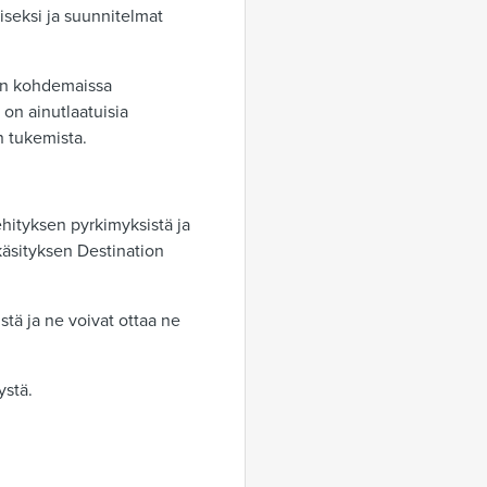
iseksi ja suunnitelmat
sen kohdemaissa
on ainutlaatuisia
n tukemista.
hityksen pyrkimyksistä ja
käsityksen Destination
stä ja ne voivat ottaa ne
tystä.