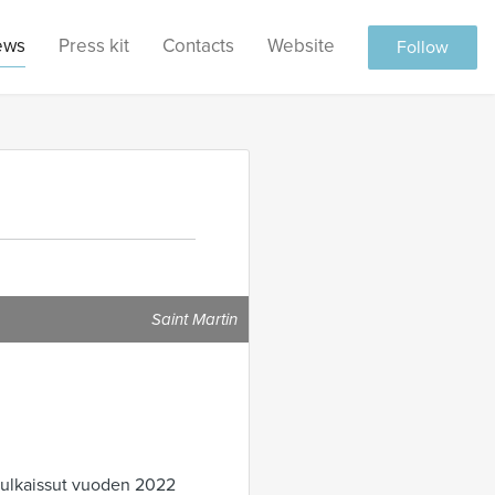
ews
Press kit
Contacts
Website
Follow
Saint Martin
i julkaissut vuoden 2022