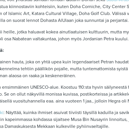
stua kiinnostaviin kohteisiin, kuten Doha Corniche, City Center
 of Islamic Art, Katara Cultural Village, Doha Golf Club. Välissä 
arilla on suorat lennot Dohasta AlUlaan joka sunnuntai ja perjantai
i heille, jotka haluavat kokea ainutlaatuisen kulttuurin, mutta myö
 oli osa Nabatean valtakuntaa, johon myös Jordanian Petra kuului.
tä:
ainen hauta, joka on yhtä upea kuin legendaariset Petran haudat
nnelma tehtiin päällikön pojalle, mutta tuntemattomista syistä si
man alaosa on raaka ja keskeneräinen.
n ensimmäinen UNESCO-alue. Koostuu 110:sta hyvin säilyneestä h
. Se on ollut näkyvillä monissa kuvissa, postikorteissa ja artikkel
sellä vuosituhannella eaa. aina vuoteen 1 jaa., jolloin Hegra ol
ki
: Näyttää, kuinka ihmiset asuivat tiiviisti täysillä kaduilla ja savi
gin kapeimmassa kohdassa sijaitsee Musa Bin Nusayrin linnoitus, 
a Damaskuksesta Mekkaan kulkeville pyhiinvaeltajille.