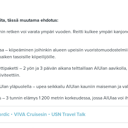
luita, tässä muutama ehdotus:
nnin retken voi varata ympäri vuoden. Reitti kulkee ympäri kanjo
ssa – kiipeäminen joihinkin alueen upeisiin vuoristomuodostelmii
iken tasoisille kiipeilijöille.
tipaketti – 2 yön ja 3 päivän aikana telttaillaan AlUlan aavikolla, 
viteettiin.
Ulan yläpuolella – upea seikkailu AlUlan kauniin maiseman ja vallo
s – 3 tunnin elämys 1 200 metrin korkeudessa, jossa AlUlaa voi ih
ordic
VIVA Cruisesin
USN Travel Talk