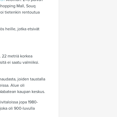
 Shopping Mall, Souq
voi tietenkin rentoutua
.
s heille, jotka etsivät
. 22 metriä korkea
tä ei saatu valmiiksi.
audasta, joiden taustalla
eissa. Alue oli
i Nabatean kaupan keskus.
kivitaloissa jopa 1980-
joka oli 900-luvulla