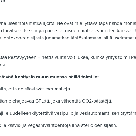
t yhä useampia matkailijoita. Ne ovat miellyttävä tapa nähdä mon
 tarvitsee itse siirtyä paikasta toiseen matkatavaroiden kanssa. 
ta lentokoneen sijasta junamatkan lähtösatamaan, sillä useimmat ri
aa kestävyyteen – nettisivuilta voit lukea, kuinka yritys toimii k
ksi.
stävää kehitystä muun muassa näillä toimilla:
niin, että ne säästävät merimaileja.
ään biohajoavaa GTL:tä, joka vähentää CO2-päästöjä.
jille uudelleenkäytettävä vesipullo ja vesiautomaatti sen täyttäm
olla kasvis- ja vegaanivaihtoehtoja liha-aterioiden sijaan.