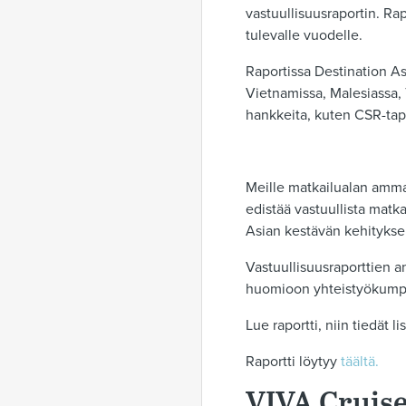
vastuullisuusraportin. Ra
tulevalle vuodelle.
Raportissa Destination A
Vietnamissa, Malesiassa, 
hankkeita, kuten CSR-tap
Meille matkailualan amma
edistää vastuullista matk
Asian kestävän kehitykse
Vastuullisuusraporttien an
huomioon yhteistyökumpp
Lue raportti, niin tiedät 
Raportti löytyy
täältä.
VIVA Cruis