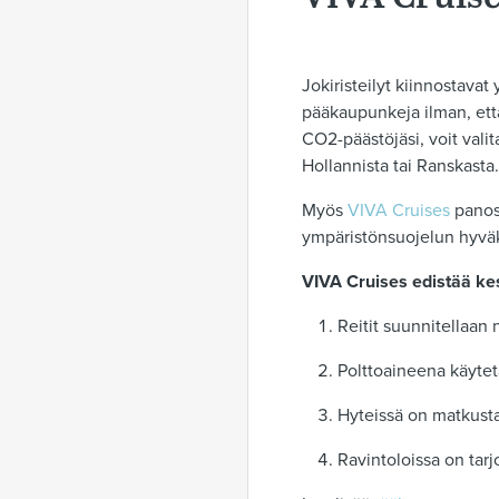
Jokiristeilyt kiinnostava
pääkaupunkeja ilman, että
CO2-päästöjäsi, voit vali
Hollannista tai Ranskasta.
Myös
VIVA Cruises
panost
ympäristönsuojelun hyvä
VIVA Cruises edistää ke
Reitit suunnitellaan 
Polttoaineena käytet
Hyteissä on matkusta
Ravintoloissa on tarj