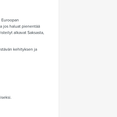
ia Euroopan
Ja jos haluat pienentää
steilyt alkavat Saksasta,
estävän kehityksen ja
iseksi.