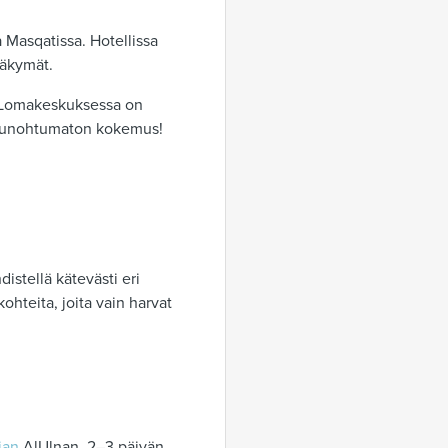
 Masqatissa. Hotellissa
näkymät.
e. Lomakeskuksessa on
sti unohtumaton kokemus!
.
distellä kätevästi eri
hteita, joita vain harvat
ian
AlUlnan. 2–3 päivän