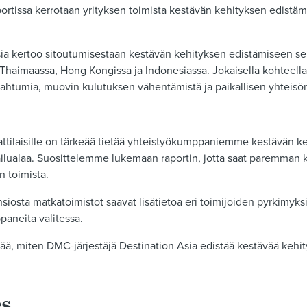
portissa kerrotaan yrityksen toimista kestävän kehityksen edistäm
sia kertoo sitoutumisestaan kestävän kehityksen edistämiseen 
Thaimaassa, Hong Kongissa ja Indonesiassa. Jokaisella kohteella 
ahtumia, muovin kulutuksen vähentämistä ja paikallisen yhteisö
ttilaisille on tärkeää tietää yhteistyökumppaniemme kestävän ke
ailualaa. Suosittelemme lukemaan raportin, jotta saat paremman 
n toimista.
siosta matkatoimistot saavat lisätietoa eri toimijoiden pyrkimyksi
aneita valitessa.
lisää, miten DMC-järjestäjä Destination Asia edistää kestävää kehi
es