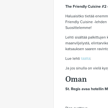
The Friendly Cuisine #2 
Haluaisitko tietää enemmä
Friendly Cuisine -lehden 
Suosittelemme!
Lehti sisältää palkittujen
maanviljelystä, elintarvik
katsauksen saaren ravint
Lue lehti
täältä
:
Ja jos sinulla on vielä ky
Oman
St. Regis avaa hotellin 