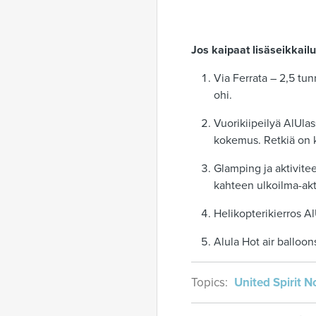
Jos kaipaat lisäseikkai
Via Ferrata – 2,5 tu
ohi.
Vuorikiipeilyä AlUla
kokemus. Retkiä on ka
Glamping ja aktiviteet
kahteen ulkoilma-akti
Helikopterikierros Al
Alula Hot air balloon
Topics:
United Spirit N