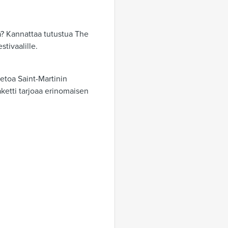
a? Kannattaa tutustua The
tivaalille.
ietoa Saint-Martinin
paketti tarjoaa erinomaisen