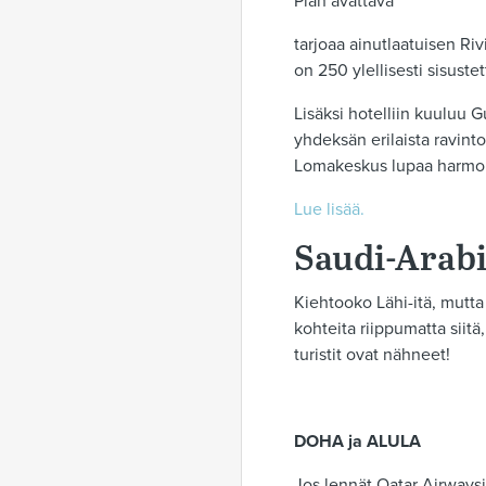
Pian avattava
tarjoaa ainutlaatuisen Ri
on 250 ylellisesti sisuste
Lisäksi hotelliin kuuluu 
yhdeksän erilaista ravint
Lomakeskus lupaa harmoni
Lue lisää.
Saudi-Arab
Kiehtooko Lähi-itä, mutta 
kohteita riippumatta siit
turistit ovat nähneet!
DOHA ja ALULA
Jos lennät Qatar Airways