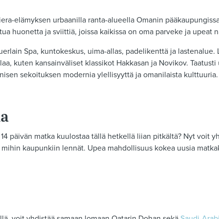
viera-elämyksen urbaanilla ranta-alueella Omanin pääkaupungissa
ttua huonetta ja sviittiä, joissa kaikissa on oma parveke ja upeat 
Guerlain Spa, kuntokeskus, uima-allas, padelikenttä ja lastenalu
olaa, kuten kansainväliset klassikot Hakkasan ja Novikov. Taatu
sen sekoituksen modernia ylellisyyttä ja omanilaista kulttuuria
ia
14 päivän matka kuulostaa tällä hetkellä liian pitkältä? Nyt voit yh
ä, mihin kaupunkiin lennät. Upea mahdollisuus kokea uusia matkako
illä, voit yhdistää samaan lomaan Qatarin Dohan sekä
Saudi-Arab