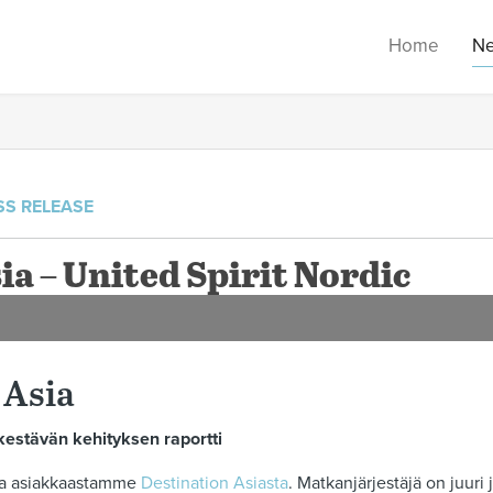
Home
N
SS RELEASE
a – United Spirit Nordic
 Asia
 kestävän kehityksen raportti
isia asiakkaastamme
Destination Asiasta
. Matkanjärjestäjä on juur