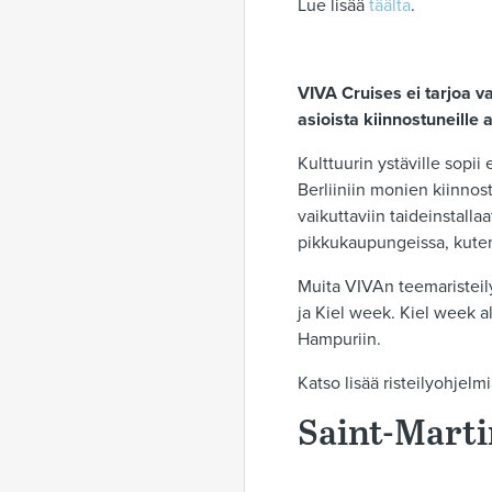
Lue lisää
täälta
.
VIVA Cruises ei tarjoa va
asioista kiinnostuneille a
Kulttuurin ystäville sopii
Berliiniin monien kiinnos
vaikuttaviin taideinstallaa
pikkukaupungeissa, kute
Muita VIVAn teemaristeilyj
ja Kiel week. Kiel week al
Hampuriin.
Katso lisää risteilyohjelm
Saint-Marti