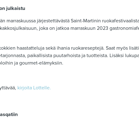
on julkaistu
n marraskuussa järjestettävästä Saint-Martinin ruokafestivaalist
kakkosjulkaisuun, joka on jatkoa marraskuun 2023 gastronomiafes
 kokkien haastatteluja sekä ihania ruokareseptejä. Saat myös lisät
etarjonnasta, paikallisista puutarhoista ja tuotteista. Lisäksi luku
oloihin ja gourmet-elämyksiin.
syttävää,
kirjoita Lottelle.
Masqatiin