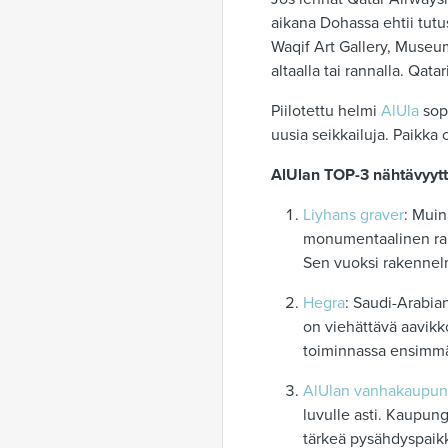
aikana Dohassa ehtii tutu
Waqif Art Gallery, Museum
altaalla tai rannalla. Qat
Piilotettu helmi
AlUla
sopi
uusia seikkailuja. Paikka
AlUlan TOP-3 nähtävyyt
Liyhans graver
: Muin
monumentaalinen rake
Sen vuoksi rakennel
Hegra
: Saudi-Arabia
on viehättävä aavikko
toiminnassa ensimmäi
AlUlan vanhakaupun
luvulle asti. Kaupun
tärkeä pysähdyspaikk