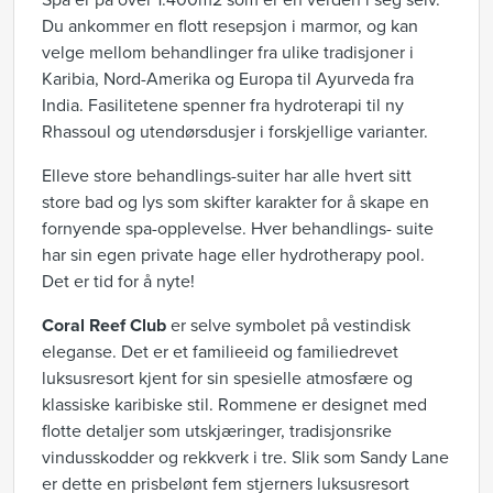
Spa er på over 1.400m2 som er en verden i seg selv.
Du ankommer en flott resepsjon i marmor, og kan
velge mellom behandlinger fra ulike tradisjoner i
Karibia, Nord-Amerika og Europa til Ayurveda fra
India. Fasilitetene spenner fra hydroterapi til ny
Rhassoul og utendørsdusjer i forskjellige varianter.
Elleve store behandlings-suiter har alle hvert sitt
store bad og lys som skifter karakter for å skape en
fornyende spa-opplevelse. Hver behandlings- suite
har sin egen private hage eller hydrotherapy pool.
Det er tid for å nyte!
Coral Reef Club
er selve symbolet på vestindisk
eleganse. Det er et familieeid og familiedrevet
luksusresort kjent for sin spesielle atmosfære og
klassiske karibiske stil. Rommene er designet med
flotte detaljer som utskjæringer, tradisjonsrike
vindusskodder og rekkverk i tre. Slik som Sandy Lane
er dette en prisbelønt fem stjerners luksusresort