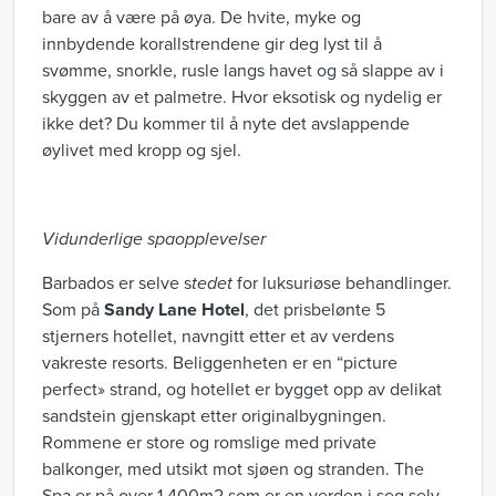
bare av å være på øya. De hvite, myke og
innbydende korallstrendene gir deg lyst til å
svømme, snorkle, rusle langs havet og så slappe av i
skyggen av et palmetre. Hvor eksotisk og nydelig er
ikke det? Du kommer til å nyte det avslappende
øylivet med kropp og sjel.
Vidunderlige spaopplevelser
Barbados er selve s
tedet
for luksuriøse behandlinger.
Som på
Sandy Lane Hotel
, det prisbelønte 5
stjerners hotellet, navngitt etter et av verdens
vakreste resorts. Beliggenheten er en “picture
perfect» strand, og hotellet er bygget opp av delikat
sandstein gjenskapt etter originalbygningen.
Rommene er store og romslige med private
balkonger, med utsikt mot sjøen og stranden. The