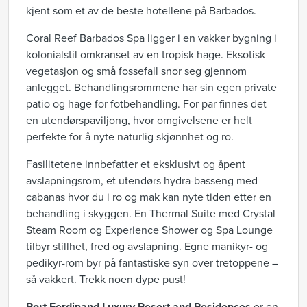
kjent som et av de beste hotellene på Barbados.
Coral Reef Barbados Spa ligger i en vakker bygning i
kolonialstil omkranset av en tropisk hage. Eksotisk
vegetasjon og små fossefall snor seg gjennom
anlegget. Behandlingsrommene har sin egen private
patio og hage for fotbehandling. For par finnes det
en utendørspaviljong, hvor omgivelsene er helt
perfekte for å nyte naturlig skjønnhet og ro.
Fasilitetene innbefatter et eksklusivt og åpent
avslapningsrom, et utendørs hydra-basseng med
cabanas hvor du i ro og mak kan nyte tiden etter en
behandling i skyggen. En Thermal Suite med Crystal
Steam Room og Experience Shower og Spa Lounge
tilbyr stillhet, fred og avslapning. Egne manikyr- og
pedikyr-rom byr på fantastiske syn over tretoppene –
så vakkert. Trekk noen dype pust!