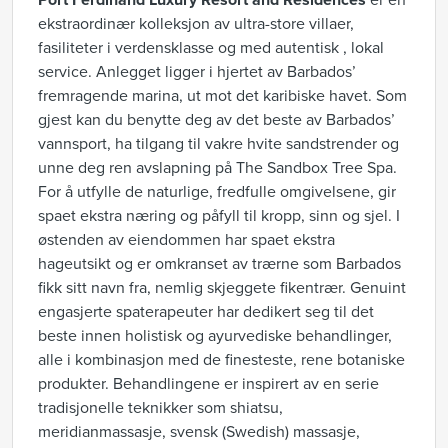
Port Ferdinand Luxury Resort and Residences
er en
ekstraordinær kolleksjon av ultra-store villaer,
fasiliteter i verdensklasse og med autentisk , lokal
service. Anlegget ligger i hjertet av Barbados’
fremragende marina, ut mot det karibiske havet. Som
gjest kan du benytte deg av det beste av Barbados’
vannsport, ha tilgang til vakre hvite sandstrender og
unne deg ren avslapning på The Sandbox Tree Spa.
For å utfylle de naturlige, fredfulle omgivelsene, gir
spaet ekstra næring og påfyll til kropp, sinn og sjel. I
østenden av eiendommen har spaet ekstra
hageutsikt og er omkranset av trærne som Barbados
fikk sitt navn fra, nemlig skjeggete fikentrær. Genuint
engasjerte spaterapeuter har dedikert seg til det
beste innen holistisk og ayurvediske behandlinger,
alle i kombinasjon med de finesteste, rene botaniske
produkter. Behandlingene er inspirert av en serie
tradisjonelle teknikker som shiatsu,
meridianmassasje, svensk (Swedish) massasje,