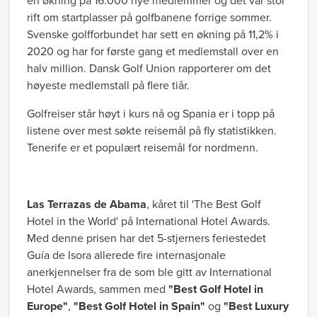
en økning på 16.000 nye medlemmer og det var stor
rift om startplasser på golfbanene forrige sommer.
Svenske golfforbundet har sett en økning på 11,2% i
2020 og har for første gang et medlemstall over en
halv million. Dansk Golf Union rapporterer om det
høyeste medlemstall på flere tiår.
Golfreiser står høyt i kurs nå og Spania er i topp på
listene over mest søkte reisemål på fly statistikken.
Tenerife er et populært reisemål for nordmenn.
Las Terrazas de Abama
, kåret til 'The Best Golf
Hotel in the World' på International Hotel Awards.
Med denne prisen har det 5-stjerners feriestedet
Guía de Isora allerede fire internasjonale
anerkjennelser fra de som ble gitt av International
Hotel Awards, sammen med
"Best Golf Hotel in
Europe"
,
"Best Golf Hotel in Spain"
og
"Best Luxury