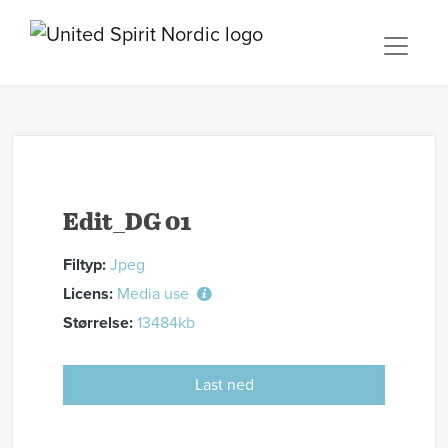
Edit_DG 01
Filtyp:
Jpeg
Licens:
Media use
Størrelse:
13484kb
Last ned