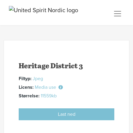
Heritage District 3
Filtyp:
Jpeg
Licens:
Media use
Størrelse:
11559kb
Last ned