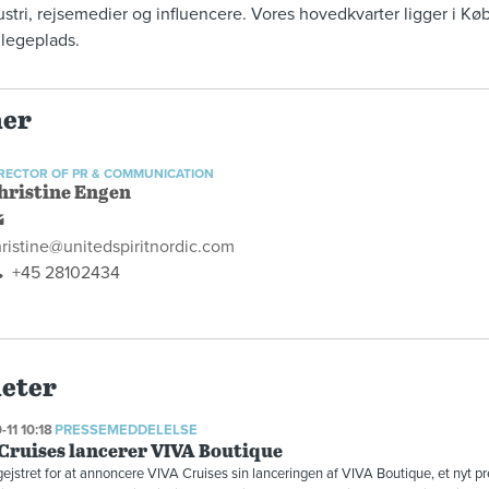
stri, rejsemedier og influencere. Vores hovedkvarter ligger i K
 legeplads.
ner
RECTOR OF PR & COMMUNICATION
hristine Engen
ristine@unitedspiritnordic.com
+45 28102434
heter
-11 10:18
PRESSEMEDDELELSE
Cruises lancerer VIVA Boutique
gejstret for at annoncere VIVA Cruises sin lanceringen af VIVA Boutique, et nyt 