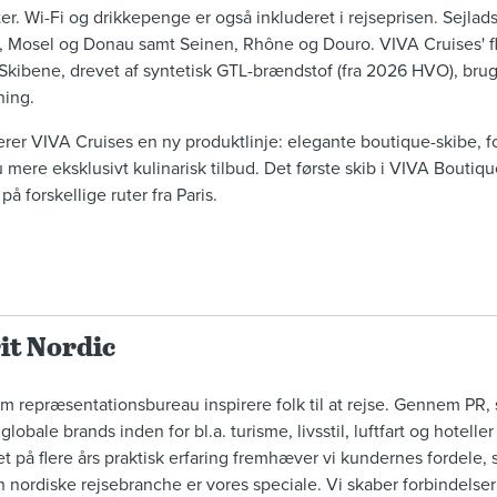
tter. Wi-Fi og drikkepenge er også inkluderet i rejseprisen. Sejlad
n, Mosel og Donau samt Seinen, Rhône og Douro. VIVA Cruises' f
 Skibene, drevet af syntetisk GTL-brændstof (fra 2026 HVO), bru
ning.
rer VIVA Cruises en ny produktlinje: elegante boutique-skibe, f
mere eksklusivt kulinarisk tilbud. Det første skib i VIVA Boutiqu
 forskellige ruter fra Paris.
it Nordic
som repræsentationsbureau inspirere folk til at rejse. Gennem PR, 
lobale brands inden for bl.a. turisme, livsstil, luftfart og hotelle
et på flere års praktisk erfaring fremhæver vi kundernes fordel
n nordiske rejsebranche er vores speciale. Vi skaber forbindels