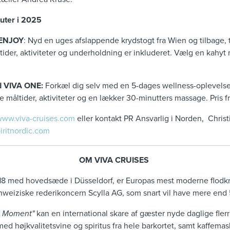
uter i 2025
 ENJOY
: Nyd en uges afslappende krydstogt fra Wien og tilbage, ti
der, aktiviteter og underholdning er inkluderet. Vælg en kahyt m
d VIVA ONE:
Forkæl dig selv med en 5-dages wellness-oplevelse 
le måltider, aktiviteter og en lækker 30-minutters massage. Pris f
ww.viva-cruises.com
eller kontakt PR Ansvarlig i Norden, Christ
iritnordic.com
OM VIVA CRUISES
 2018 med hovedsæde i Düsseldorf, er Europas mest moderne flodk
weiziske rederikoncern Scylla AG, som snart vil have mere end 5
e Moment"
kan en international skare af gæster nyde daglige fler
 med højkvalitetsvine og spiritus fra hele barkortet, samt kaffema