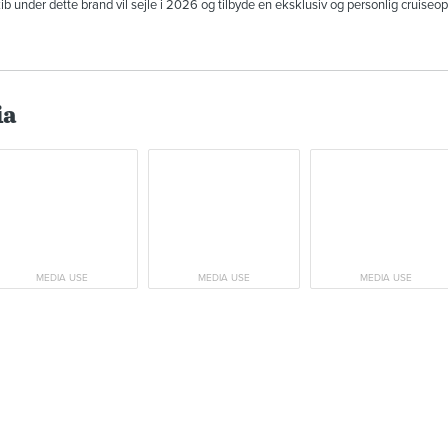
kib under dette brand vil sejle i 2026 og tilbyde en eksklusiv og personlig cruiseop
ia
MEDIA USE
MEDIA USE
MEDIA USE