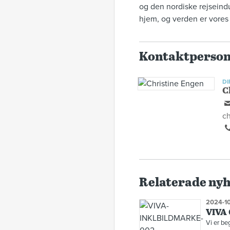
og den nordiske rejseindu
hjem, og verden er vores
Kontaktperso
DI
C
ch
Relaterade ny
2024-10
VIVA 
Vi er be