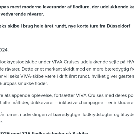
opas mest moderne leverandør af flodture, der udelukkende 
t vedvarende råvarer.
eks skibe i brug hele året rundt, nye korte ture fra Düsseldorf
024,
 flodkrydstogtskibe under VIVA Cruises udelukkende sejle på HV
de råvarer. Dette er et markant skridt mod en mere bæredygtig fr
r vil seks VIVA-skibe være i drift året rundt, hvilket giver gæste
 Europas smukke floder.
re afslappende oplevelse, fortsætter VIVA Cruises med deres pop
 alle måltider, drikkevarer – inklusive champagne – er inkluderet
r forrest i udviklingen af bæredygtige flodkrydstogter og tilby
e.
2026 med 325 flodkrydstogter på 8 skibe