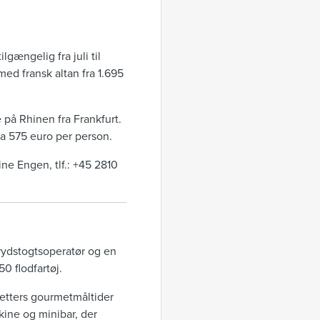
lgængelig fra juli til
ed fransk altan fra 1.695
på Rhinen fra Frankfurt.
ra 575 euro per person.
ine Engen, tlf.: +45 2810
rydstogtsoperatør og en
0 flodfartøj.
retters gourmetmåltider
skine og minibar, der