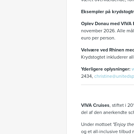
Eksempler på krydstogtr
Oplev Donau med VIVA
november 2026. Alle målti
euro per person.
Velvære ved Rhinen me
Krydstogtet inkluderer al
Yderligere oplysninger:
w
2434,
christine@unitedsp
VIVA Cruises
, stiftet i
del af den anerkendte sch
Under mottoet
"Enjoy th
og et all-inclusive tilbud