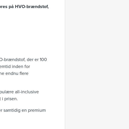
køres på HVO-brændstof,
O-brændstof, der er 100
emtid inden for
rne endnu flere
ulære all-inclusive
 i prisen.
der samtidig en premium