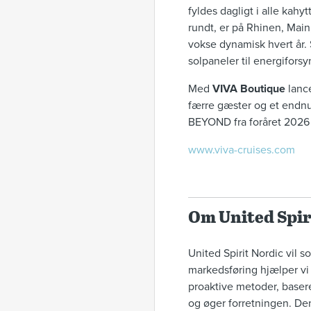
fyldes dagligt i alle kahy
rundt, er på Rhinen, Mai
vokse dynamisk hvert år.
solpaneler til energiforsy
Med
VIVA Boutique
lance
færre gæster og et endnu 
BEYOND fra foråret 2026 på
www.viva-cruises.com
Om United Spir
United Spirit Nordic vil 
markedsføring hjælper vi g
proaktive metoder, baser
og øger forretningen. De