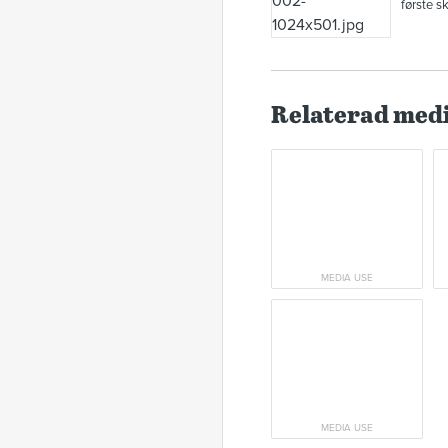
første s
Relaterad med
MEDIA USE
MEDIA USE