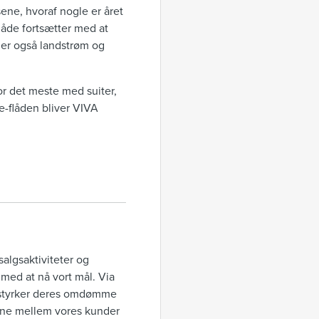
sene, hvoraf nogle er året
låde fortsætter med at
ger også landstrøm og
or det meste med suiter,
e-flåden bliver VIVA
salgsaktiviteter og
r med at nå vort mål. Via
e, styrker deres omdømme
erne mellem vores kunder