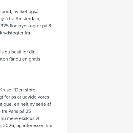
bord, hvilket også
 også fra Amsterdam,
 325 flodkrydstogter på 8
rydstogter fra
s du bestiller din
ten får du en gratis
Kruse. "Den store
t for os at udvide vores
tique, en helt ny serie af
e fra Paris på 25
ndnu mere eksklusivt
j 2026, og interessen har