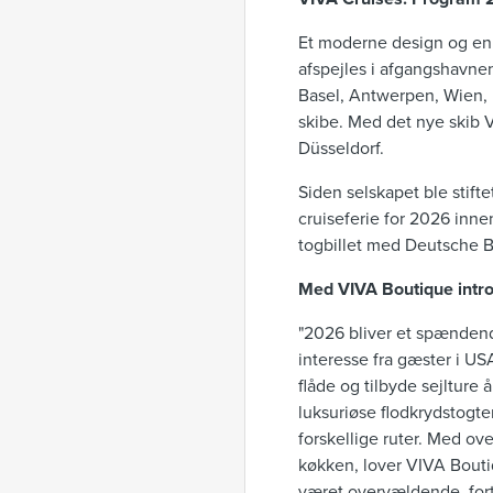
Et moderne design og en 
afspejles i afgangshavne
Basel, Antwerpen, Wien, P
skibe. Med det nye skib 
Düsseldorf.
Siden selskapet ble stifte
cruiseferie for 2026 inne
togbillet med Deutsche Ba
Med VIVA Boutique intro
"2026 bliver et spændend
interesse fra gæster i US
flåde og tilbyde sejlture
luksuriøse flodkrydstogte
forskellige ruter. Med ov
køkken, lover VIVA Bouti
været overvældende, fort