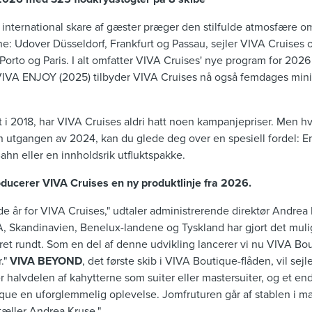
international skare af gæster præger den stilfulde atmosfære om
ne: Udover Düsseldorf, Frankfurt og Passau, sejler VIVA Cruises
orto og Paris. I alt omfatter VIVA Cruises' nye program for 2026
VIVA ENJOY (2025) tilbyder VIVA Cruises nå også femdages minik
t i 2018, har VIVA Cruises aldri hatt noen kampanjepriser. Men hvi
n utgangen av 2024, kan du glede deg over en spesiell fordel: En
hn eller en innholdsrik utfluktspakke.
ducerer VIVA Cruises en ny produktlinje fra 2026.
e år for VIVA Cruises," udtaler administrerende direktør Andrea 
A, Skandinavien, Benelux-landene og Tyskland har gjort det mulig
 året rundt. Som en del af denne udvikling lancerer vi nu VIVA Bou
r."
VIVA BEYOND
, det første skib i VIVA Boutique-flåden, vil sejl
er halvdelen af kahytterne som suiter eller mastersuiter, og et e
que en uforglemmelig oplevelse. Jomfruturen går af stablen i ma
æller Andrea Kruse."