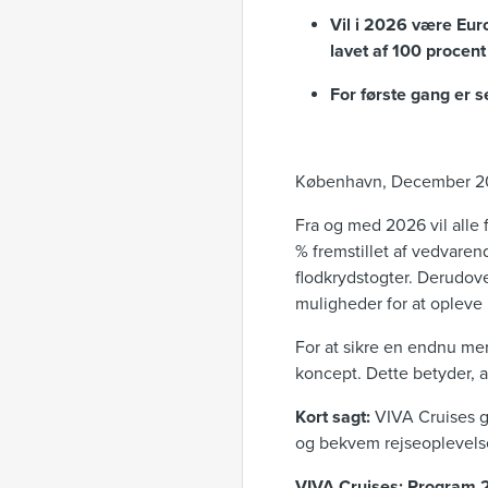
Vil i 2026 være Eur
lavet af 100 procen
For første gang er s
København, December 2
Fra og med 2026 vil alle
% fremstillet af vedvaren
flodkrydstogter. Derudove
muligheder for at opleve
For at sikre en endnu me
koncept. Dette betyder, at
Kort sagt:
VIVA Cruises gå
og bekvem rejseoplevels
VIVA Cruises: Program 