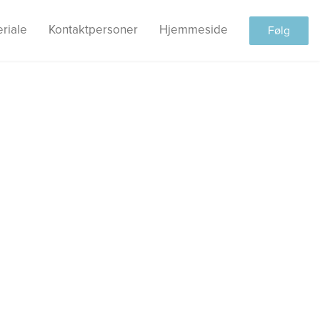
riale
Kontaktpersoner
Hjemmeside
Følg
ic
reTraveling