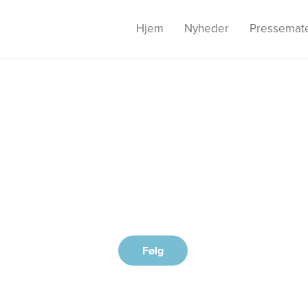
Hjem
Nyheder
Pressemate
nited Spirit Nord
ction to the Nordic travel market #Inspi
Følg