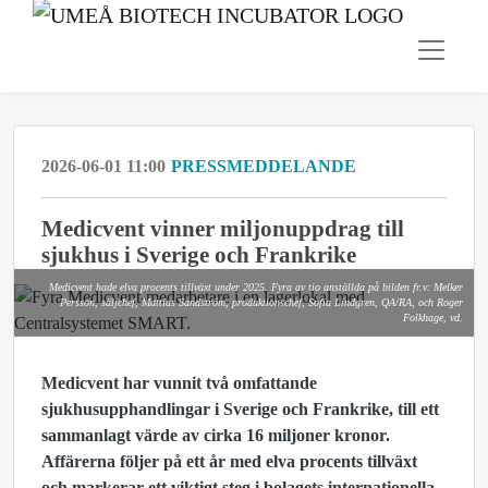
2026-06-01 11:00
PRESSMEDDELANDE
Medicvent vinner miljonuppdrag till
sjukhus i Sverige och Frankrike
Medicvent hade elva procents tillväxt under 2025. Fyra av tio anställda på bilden fr.v: Melker
Persson, säljchef, Mattias Sandström, produktionschef, Sofia Lindgren, QA/RA, och Roger
Folkhage, vd.
Medicvent har vunnit två omfattande
sjukhusupphandlingar i Sverige och Frankrike, till ett
sammanlagt värde av cirka 16 miljoner kronor.
Affärerna följer på ett år med elva procents tillväxt
och markerar ett viktigt steg i bolagets internationella