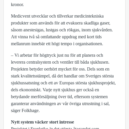
kronor.
Medicvent utvecklar och tillverkar medicintekniska
produkter som används för att evakuera skadliga gaser,
såsom anestesigas, lustgas och rökgas, inom sjukvården.
Att vinna två så omfattande uppdrag med kort tids
mellanrum innebär ett högt tempo i organisationen.
– Vi arbetar för högtryck just nu för att planera och
leverera centralsystem och ventiler till båda sjukhusen.
Projekten betyder oerhört mycket för oss. Dels som en
stark kvalitetsstämpel, då det handlar om Sveriges största
sjukhussatsning och ett av Europas största sjukhusprojekt,
dels ekonomiskt. Varje nytt sjukhus ger också en
betydande merförsäljning över tid, eftersom systemen
garanterar användningen av vår övriga utrustning i sal,
säger Folkhage.
Nytt system väcker stort intresse
Projektet i Frankrike är det största åtagandet som