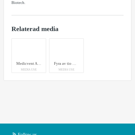
Biotech.
Relaterad media
Medicvent AB har vunnit ett par stora uppdrag på sjukhus. Fr.v: Melker Persson, säljchef, Mattias Sandström, produktionschef, Sofia Lindgren, QA/RA, och Roger Folkhage, vd.
Fyra av tio Medicvent-anställda. Fr.v: Melker Persson, säljchef, Mattias Sandström, produktionschef, Sofia Lindgren, QA/RA, Roger Folkhage, vd.
MEDIA USE
MEDIA USE
Follow us