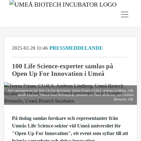
2025-02-20 11:46
PRESSMEDDELANDE
100 Life Science-experter samlas på
Open Up For Innovation i Umeå
Fyra representanter för Open Up For Innovation: Teresa Frisan, CU4LS, Andreas Lindberg, UBI,
Mikael Elofsson, Teknisk-Naturvetenskapliga fakulteten vid Umeå universitet, och Lisandro
Bernardo, UBI.
På tisdag samlas forskare och representanter från
Umeås Life Science-sektor vid Umeå universitet för
"Open Up For Innovation", ett event som syftar till att
främja samarbete och driva innovation.