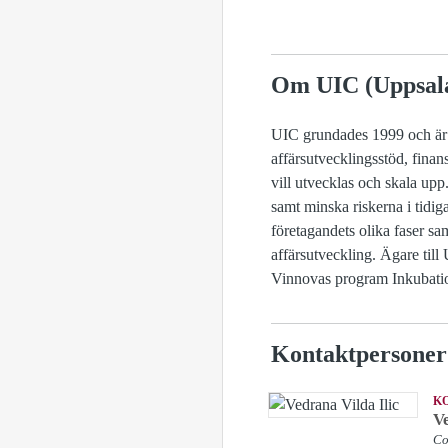
Om UIC (Uppsala
UIC grundades 1999 och är e
affärsutvecklingsstöd, finan
vill utvecklas och skala upp. 
samt minska riskerna i tidi
företagandets olika faser sa
affärsutveckling. Ägare ti
Vinnovas program Inkubatio
Kontaktpersoner
K
Ve
Co