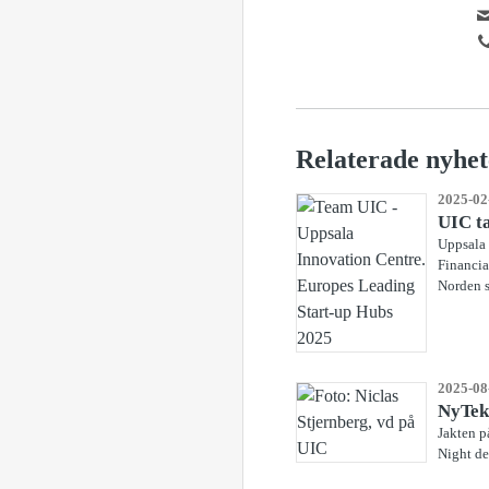
Relaterade nyhet
2025-02
UIC ta
Uppsala 
Financia
Norden st
2025-08
NyTekn
Jakten p
Night de