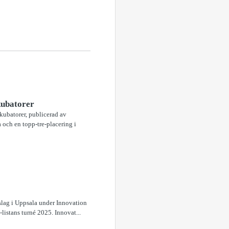
kubatorer
nkubatorer, publicerad av
 och en topp-tre-placering i
dslag i Uppsala under Innovation
-listans turné 2025. Innovat...