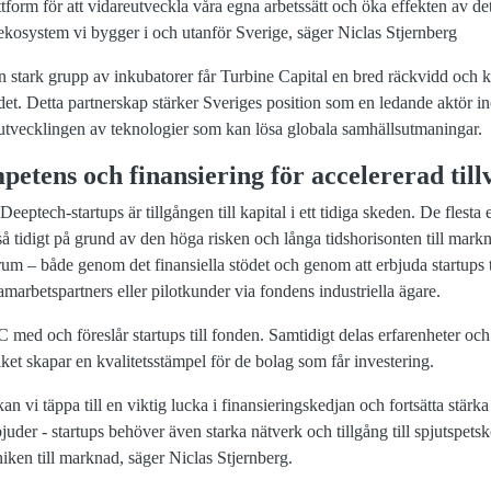
tform för att vidareutveckla våra egna arbetssätt och öka effekten av de
et ekosystem vi bygger i och utanför Sverige, säger Niclas Stjernberg
stark grupp av inkubatorer får Turbine Capital en bred räckvidd och kap
et. Detta partnerskap stärker Sveriges position som en ledande aktör 
ra utvecklingen av teknologier som kan lösa globala samhällsutmaningar.
tens och finansiering för accelererad till
eeptech-startups är tillgången till kapital i ett tidiga skeden. De flesta 
 så tidigt på grund av den höga risken och långa tidshorisonten till mark
mrum – både genom det finansiella stödet och genom att erbjuda startups til
marbetspartners eller pilotkunder via fondens industriella ägare.
 med och föreslår startups till fonden. Samtidigt delas erfarenheter o
lket skapar en kvalitetsstämpel för de bolag som får investering.
vi täppa till en viktig lucka i finansieringskedjan och fortsätta stärka
bjuder - startups behöver även starka nätverk och tillgång till spjutspe
niken till marknad, säger Niclas Stjernberg.