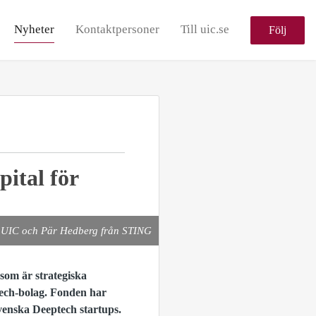
Nyheter
Kontaktpersoner
Till uic.se
Följ
pital för
på UIC och Pär Hedberg från STING
som är strategiska
ptech-bolag. Fonden har
svenska Deeptech startups.