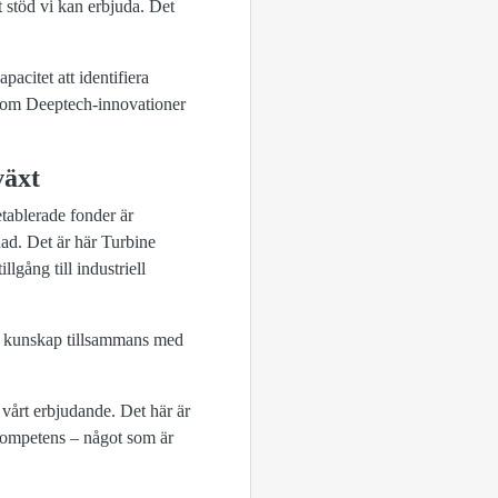
t stöd vi kan erbjuda. Det
acitet att identifiera
inom Deeptech-innovationer
växt
etablerade fonder är
nad. Det är här Turbine
lgång till industriell
ch kunskap tillsammans med
 vårt erbjudande. Det här är
tskompetens – något som är