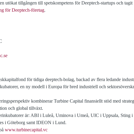
en utökat tillgången till spetskompetens för Deeptech-startups och tagi
ng för Deeptech-företag
.
IC
c.se
iskkapitalfond för tidiga deeptech-bolag, backad av flera ledande indus
nkubatorer, en ny modell i Europa för bred industriell och sektorsöver
eringsperspektiv kombinerar Turbine Capital finansiellt stöd med strateg
ion och global tillväxt.
nerinkubatorer är: ABI i Luleå, Uminova i Umeå, UIC i Uppsala, Sting
es i Göteborg samt IDEON i Lund.
 på
www.turbinecapital.vc