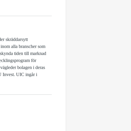
er skräddarsytt
g inom alla branscher som
 påskynda tiden till marknad
vecklingsprogram för
 vägleder bolagen i deras
 Invest. UIC ingår i