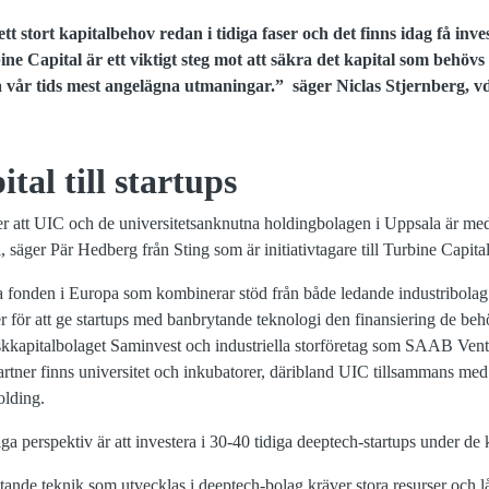
t stort kapitalbehov redan i tidiga faser och det finns idag få inve
 Capital är ett viktigt steg mot att säkra det kapital som behövs f
sa vår tids mest angelägna utmaningar.” säger Niclas Stjernberg, 
tal till startups
er att UIC och de universitetsanknutna holdingbolagen i Uppsala är me
, säger Pär Hedberg från Sting som är initiativtagare till Turbine Capita
ta fonden i Europa som kombinerar stöd från både ledande industribolag
r för att ge startups med banbrytande teknologi den finansiering de beh
 riskkapitalbolaget Saminvest och industriella storföretag som SAAB Ven
artner finns universitet och inkubatorer, däribland UIC tillsammans me
olding.
iga perspektiv är att investera i 30-40 tidiga deeptech-startups under 
nde teknik som utvecklas i deeptech-bolag kräver stora resurser och l