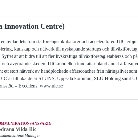
 Innovation Centre)
n av landets främsta företagsinkubatorer och acceleratorer. UIC erbjud
siering, kunskap och nätverk till nyskapande startups och tillväxtföreta
Syftet är att bidra till att fler livskraftiga tillväxtföretag etableras och
ga och avgörande skeden. UIC-modellen innefattar bland annat affärsut
mt ett stort nätverk av handplockade affärscoacher från näringslivet som
ll UIC är till lika delar STUNS, Uppsala kommun, SLU Holding samt UU
nsstöd – Excellens. www.uic.se
OMMUNIKATIONSANSVARIG
drana Vilda Ilic
mmunications Manager