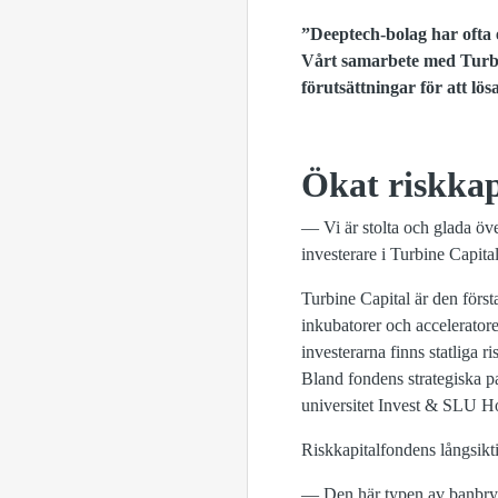
”Deeptech-bolag har ofta et
Vårt samarbete med Turbine
förutsättningar för att lö
Ökat riskkapi
— Vi är stolta och glada öv
investerare i Turbine Capital
Turbine Capital är den förs
inkubatorer och acceleratore
investerarna finns statliga
Bland fondens strategiska p
universitet Invest & SLU H
Riskkapitalfondens långsikt
— Den här typen av banbryta