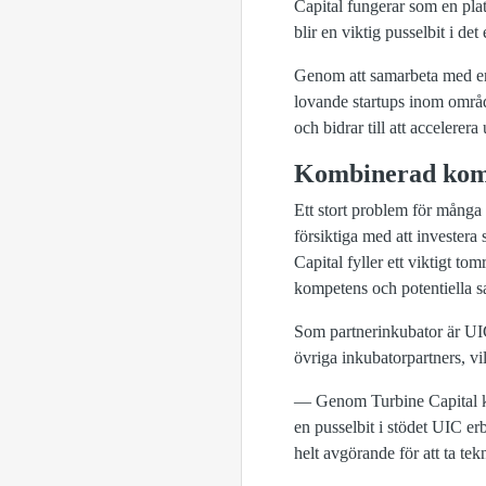
Capital fungerar som en plat
blir en viktig pusselbit i d
Genom att samarbeta med en 
lovande startups inom områd
och bidrar till att accelere
Kombinerad kompe
Ett stort problem för många D
försiktiga med att investera
Capital fyller ett viktigt to
kompetens och potentiella sa
Som partnerinkubator är UIC
övriga inkubatorpartners, vi
— Genom Turbine Capital kan 
en pusselbit i stödet UIC er
helt avgörande för att ta tek