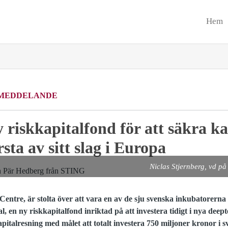
Hem
MEDDELANDE
 riskkapitalfond för att säkra ka
rsta av sitt slag i Europa
Niclas Stjernberg, vd 
entre, är stolta över att vara en av de sju svenska inkubatorerna 
al, en ny riskkapitalfond inriktad på att investera tidigt i nya dee
kapitalresning med målet att totalt investera 750 miljoner kronor i 