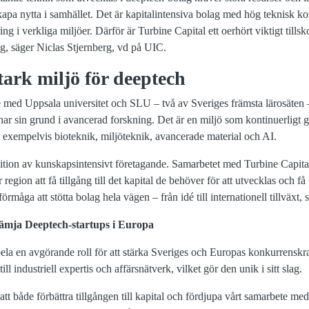
pa nytta i samhället. Det är kapitalintensiva bolag med hög teknisk kom
g i verkliga miljöer. Därför är Turbine Capital ett oerhört viktigt tillskot
ng, säger Niclas Stjernberg, vd på UIC.
tark miljö för deeptech
med Uppsala universitet och SLU – två av Sveriges främsta lärosäten – vil
har sin grund i avancerad forskning. Det är en miljö som kontinuerligt 
exempelvis bioteknik, miljöteknik, avancerade material och AI.
tion av kunskapsintensivt företagande. Samarbetet med Turbine Capital 
 region att få tillgång till det kapital de behöver för att utvecklas och få
rmåga att stötta bolag hela vägen – från idé till internationell tillväxt, 
rämja Deeptech-startups i Europa
pela en avgörande roll för att stärka Sveriges och Europas konkurrensk
till industriell expertis och affärsnätverk, vilket gör den unik i sitt slag.
 att både förbättra tillgången till kapital och fördjupa vårt samarbete m