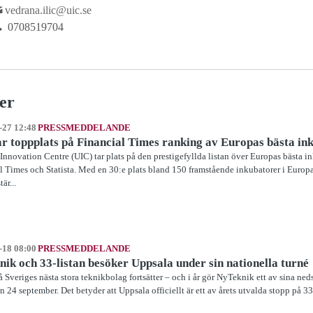
vedrana.ilic@uic.se
0708519704
er
-27 12:48
PRESSMEDDELANDE
r toppplats på Financial Times ranking av Europas bästa in
Innovation Centre (UIC) tar plats på den prestigefyllda listan över Europas bästa i
l Times och Statista. Med en 30:e plats bland 150 framstående inkubatorer i Europa
är...
-18 08:00
PRESSMEDDELANDE
ik och 33-listan besöker Uppsala under sin nationella turné
å Sveriges nästa stora teknikbolag fortsätter – och i år gör NyTeknik ett av sina ne
n 24 september. Det betyder att Uppsala officiellt är ett av årets utvalda stopp på 33