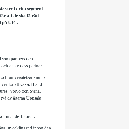
sterare i detta segment.
ör att de ska få rätt
vd på UIC.
d som partners och
l och en av dess partner.
 och universitetsanknutna
över för att växa. Bland
tures, Volvo och Stena.
d två av ägarna Uppsala
de kommande 15 åren.
ång utvecklingstid innan den