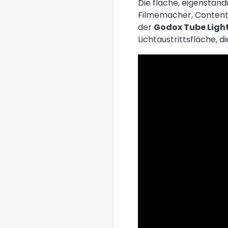
Die flache, eigenständi
Filmemacher, Content 
der
Godox Tube Light
Lichtaustrittsfläche, d