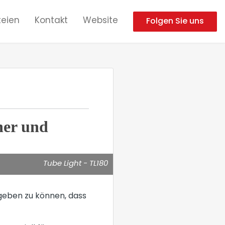
eien
Kontakt
Website
Folgen Sie uns
her und
Tube Light - TL180
geben zu können, dass