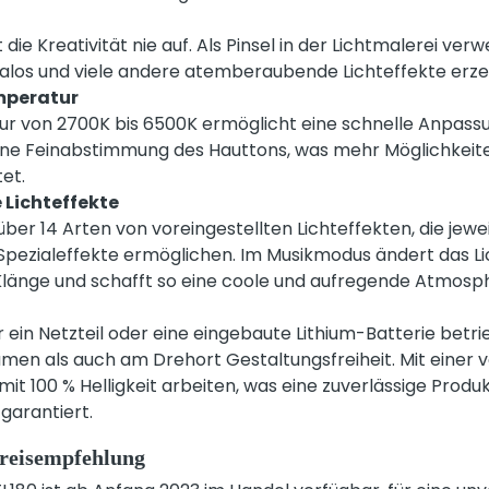
die Kreativität nie auf. Als Pinsel in der Lichtmalerei ver
 Halos und viele andere atemberaubende Lichteffekte erz
mperatur
r von 2700K bis 6500K ermöglicht eine schnelle Anpas
eine Feinabstimmung des Hauttons, was mehr Möglichkeite
et.
 Lichteffekte
über 14 Arten von voreingestellten Lichteffekten, die jew
Spezialeffekte ermöglichen. Im Musikmodus ändert das Li
 Klänge und schafft so eine coole und aufregende Atmosp
r ein Netzteil oder eine eingebaute Lithium-Batterie betr
men als auch am Drehort Gestaltungsfreiheit. Mit einer v
 mit 100 % Helligkeit arbeiten, was eine zuverlässige Produ
arantiert.
reisempfehlung