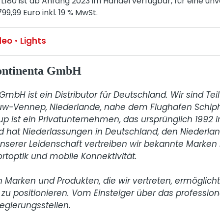
L180 ist ab Anfang 2023 im Handel verfügbar, für eine unv
9,99 Euro inkl. 19 % MwSt.
deo
Lights
continenta GmbH
mbH ist ein Distributor für Deutschland. Wir sind Teil
euw-Vennep, Niederlande, nahe dem Flughafen Schipho
p ist ein Privatunternehmen, das ursprünglich 1992 i
 hat Niederlassungen in Deutschland, den Niederlan
unserer Leidenschaft vertreiben wir bekannte Marken 
ortoptik und mobile Konnektivität.

n Marken und Produkten, die wir vertreten, ermöglicht 
zu positionieren. Vom Einsteiger über das professione