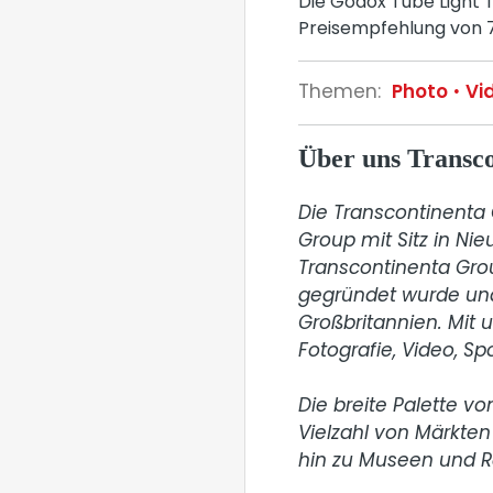
Die Godox Tube Light T
Preisempfehlung von 79
Themen:
Photo
Vi
Über uns Trans
Die Transcontinenta G
Group mit Sitz in Ni
Transcontinenta Grou
gegründet wurde und
Großbritannien. Mit 
Fotografie, Video, Sp
Die breite Palette vo
Vielzahl von Märkten 