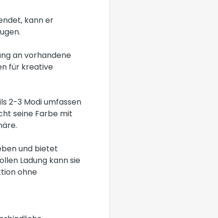
wendet, kann er
eugen.
sung an vorhandene
n für kreative
eils 2-3 Modi umfassen
cht seine Farbe mit
häre.
ieben und bietet
ollen Ladung kann sie
ktion ohne