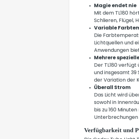
Magie endet nie
Mit dem TL180 hört 
Schlieren, Flügel,
Variable Farbte
Die Farbtemperatu
Lichtquellen und 
Anwendungen biet
Mehrere spezielle
Der TL180 verfügt 
und insgesamt 39 
der Variation der
Überall Strom
Das Licht wird übe
sowohl in Innenräu
bis zu 160 Minuten
Unterbrechungen g
Verfügbarkeit und
P