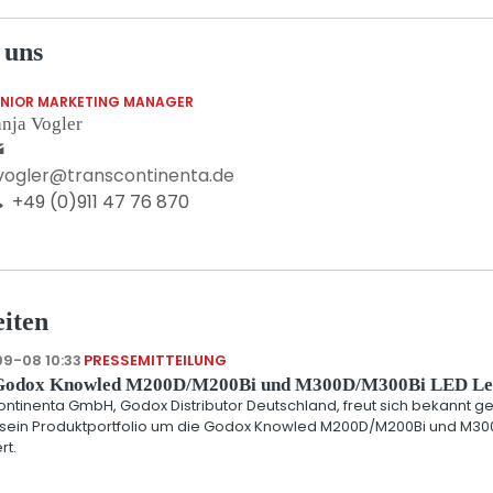
 uns
ENIOR MARKETING MANAGER
nja Vogler
.vogler@transcontinenta.de
+49 (0)911 47 76 870
iten
9-08 10:33
PRESSEMITTEILUNG
Godox Knowled M200D/M200Bi und M300D/M300Bi LED Le
ontinenta GmbH, Godox Distributor Deutschland, freut sich bekannt g
sein Produktportfolio um die Godox Knowled M200D/M200Bi und M30
rt.