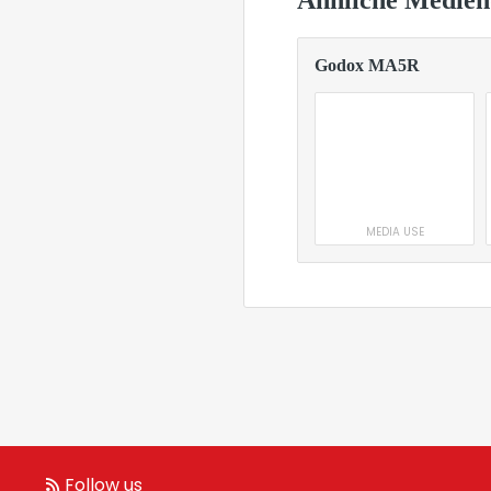
Ähnliche Medien
Godox MA5R
MEDIA USE
Follow us