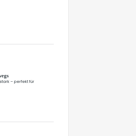
wegs
stark – perfekt für