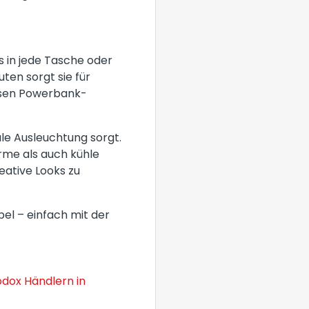
s in jede Tasche oder
ten sorgt sie für
osen Powerbank-
male Ausleuchtung sorgt.
rme als auch kühle
eative Looks zu
l – einfach mit der
dox Händlern in