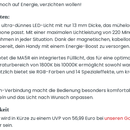
 noch auf Energie, verzichten wollen!
ten:
 ultra-dünnes LED-Licht mit nur 13 mm Dicke, das mühelo
one passt. Mit einer maximalen Lichtleistung von 220 Minu
hmen in jeder Situation. Dank der magnetischen, kabell
 bereit, dein Handy mit einem Energie-Boost zu versorgen.
etet die MA5R ein integriertes Fülllicht, das für eine opti
aturbereich von 1800K bis 10000K ermöglicht sowohl wa
zlich bietet sie RGB-Farben und 14 Spezialeffekte, um kr
th-Verbindung macht die Bedienung besonders komfortabe
eln und das Licht nach Wunsch anpassen.
keit
ird in Kürze zu einem UVP von 56,99 Euro bei
unseren Go
 sein.