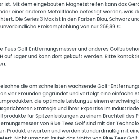
lar ist. Mit dem eingebauten Magnetstreifen kann das Ge
s oder einer anderen Metallfläche befestigt werden, was 
chtert. Die Series 3 Max ist in den Farben Blau, Schwarz un
 unverbindliche Preisempfehlung von nur 269,99 €.
lue Tees Golf Entfernungsmesser und anderes Golfzubehör 
auf Lager und kann dort gekauft werden. Bitte kontaktie
en.
eifelsohne die am schnellsten wachsende Golf-Entfernun
on vier Freunden gegründet und verfolgt eine einfache St
mprodukten, die optimale Leistung zu einem erschwinglic
sgerichteten Strategie und ihrer Expertise im Industriedes
fprodukte für Spitzenleistungen zu einem Bruchteil des P
tfernungsmesser von Blue Tees Golf sind mit der Technolo
en Produkt erwarten und werden standardmäßig mit eine
iefert. Nicht umsonst lautet das Motto von Blue Tees Golf: