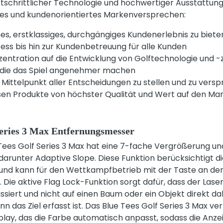
tschrittlicher Technologie und hochwertiger Ausstattung
ares und kundenorientiertes Markenversprechen:
hes, erstklassiges, durchgängiges Kundenerlebnis zu biet
ess bis hin zur Kundenbetreuung für alle Kunden
entration auf die Entwicklung von Golftechnologie und -
 die das Spiel angenehmer machen
 Mittelpunkt aller Entscheidungen zu stellen und zu ver
en Produkte von höchster Qualität und Wert auf den Mar
Series 3 Max Entfernungsmesser
Tees Golf Series 3 Max hat eine 7-fache Vergrößerung un
darunter Adaptive Slope. Diese Funktion berücksichtigt die
l und kann für den Wettkampfbetrieb mit der Taste an der
Die aktive Flag Lock-Funktion sorgt dafür, dass der Laser
ussiert und nicht auf einen Baum oder ein Objekt direkt dah
n das Ziel erfasst ist. Das Blue Tees Golf Series 3 Max 
lay, das die Farbe automatisch anpasst, sodass die Anzei