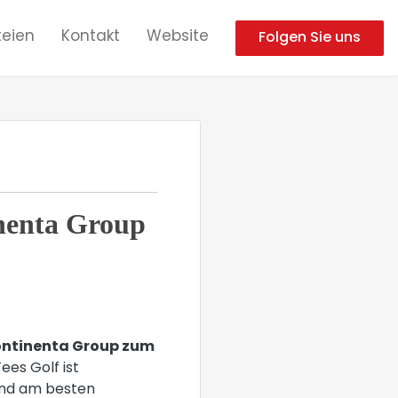
eien
Kontakt
Website
Folgen Sie uns
inenta Group
ntinenta Group zum
ees Golf ist
und am besten