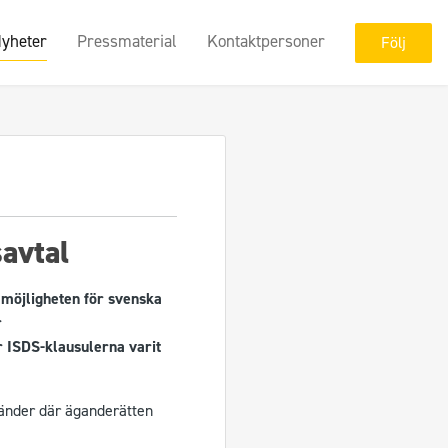
yheter
Pressmaterial
Kontaktpersoner
Följ
avtal
 möjligheten för svenska
r
 ISDS-klausulerna varit
 länder där äganderätten