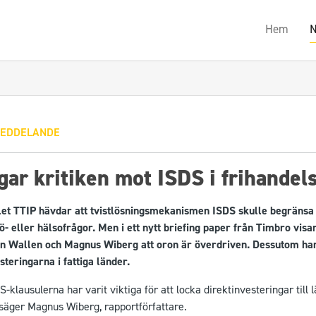
Hem
N
EDDELANDE
ar kritiken mot ISDS i frihandels
alet TTIP hävdar att tvistlösningsmekanismen ISDS skulle begränsa
iljö- eller hälsofrågor. Men i ett nytt briefing paper från Timbro visa
n Wallen och Magnus Wiberg att oron är överdriven. Dessutom har
steringarna i fattiga länder.
S-klausulerna har varit viktiga för att locka direktinvesteringar till
, säger Magnus Wiberg, rapportförfattare.