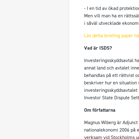
- I en tid av ökad protekt
Men vill man ha en rättss
i såväl utvecklade ekonom
Läs detta briefing paper hä
Vad är ISDS?
Investeringsskyddsavtal ha
annat land och avtalet inn
behandlas på ett rättvist o
beskriver hur en situation
investeringsskyddsavtalet 
Investor State Dispute Set
Om författarna
Magnus Wiberg är Adjunct 
nationalekonomi 2006 på en
verksam vid Stockholms un