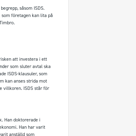
a begrepp, såsom ISDS.
 som företagen kan lita på
 Timbro.
ken att investera i ett
änder som sluter avtal ska
llade ISDS-klausuler, som
som kan anses strida mot
 villkoren. ISDS står för
k. Han doktorerade i
 ekonomi. Han har varit
arit anställd som