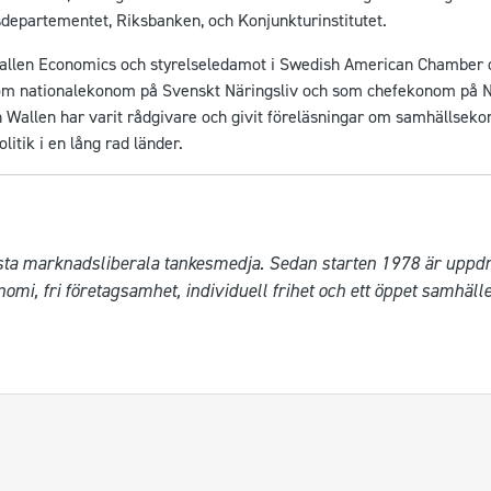
departementet, Riksbanken, och Konjunkturinstitutet.
Wallen Economics och styrelseledamot i Swedish American Chamber 
som nationalekonom på Svenskt Näringsliv och som chefekonom på N
n Wallen har varit rådgivare och givit föreläsningar om samhällsek
litik i en lång rad länder.
a marknadsliberala tankesmedja. Sedan starten 1978 är uppdrage
mi, fri företagsamhet, individuell frihet och ett öppet samhälle.