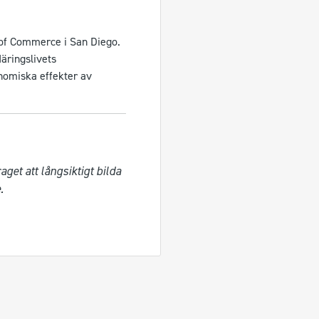
of Commerce i San Diego.
äringslivets
onomiska effekter av
t att långsiktigt bilda 

