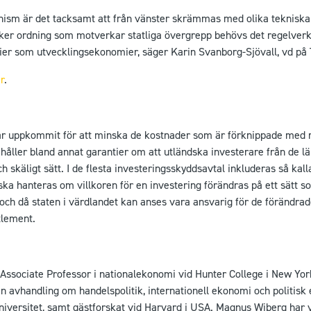
ionism är det tacksamt att från vänster skrämmas med olika teknisk
äker ordning som motverkar statliga övergrepp behövs det regelverk
ier som utvecklingsekonomier, säger Karin Svanborg-Sjövall, vd på
r
.
r uppkommit för att minska de kostnader som är förknippade med ris
ehåller bland annat garantier om att utländska investerare från de l
ch skäligt sätt. I de flesta investeringsskyddsavtal inkluderas så ka
 ska hanteras om villkoren för en investering förändras på ett sätt 
och då staten i värdlandet kan anses vara ansvarig för de förändrade
tlement.
Associate Professor i nationalekonomi vid Hunter College i New Yor
 avhandling om handelspolitik, internationell ekonomi och politisk
iversitet, samt gästforskat vid Harvard i USA. Magnus Wiberg har v