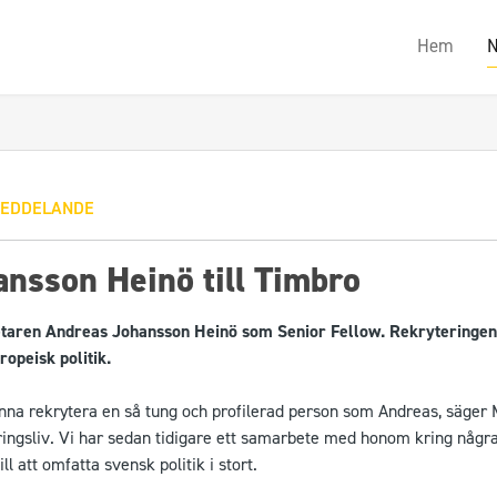
Hem
N
EDDELANDE
nsson Heinö till Timbro
taren Andreas Johansson Heinö som Senior Fellow. Rekryteringen sy
opeisk politik.
unna rekrytera en så tung och profilerad person som Andreas, säger
ringsliv. Vi har sedan tidigare ett samarbete med honom kring några
l att omfatta svensk politik i stort.