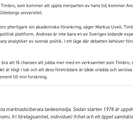
för Timbro, som kommer att uppta merparten av hans tid, kommer An
 Göteborgs universitet.
bro ytterligare sin akademiska förankring, säger Markus Uvell. Timb
politisk plattform. Andreas är inte bara en av Sveriges ledande exper
rp analytiker av svensk politik. I ett läge där debatten behöver förd
gt bra att få chansen att jobba mer med en verksamhet som Timbro,
et är högt i tak och att dess företrädare är både orädda och seriösa 
ement till min forskning.
a marknadsliberala tankesmedja. Sedan starten 1978 är uppdrage
mi, fri företagsamhet, individuell frihet och ett öppet samhälle.