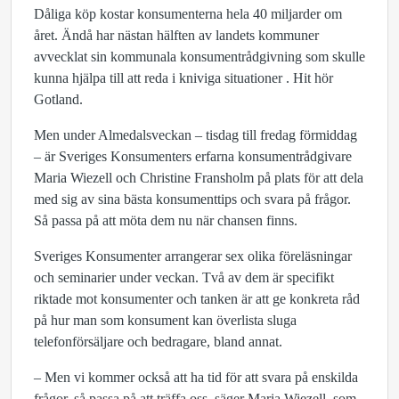
Dåliga köp kostar konsumenterna hela 40 miljarder om
året. Ändå har nästan hälften av landets kommuner
avvecklat sin kommunala konsumentrådgivning som skulle
kunna hjälpa till att reda i kniviga situationer . Hit hör
Gotland.
Men under Almedalsveckan – tisdag till fredag förmiddag
– är Sveriges Konsumenters erfarna konsumentrådgivare
Maria Wiezell och Christine Fransholm på plats för att dela
med sig av sina bästa konsumenttips och svara på frågor.
Så passa på att möta dem nu när chansen finns.
Sveriges Konsumenter arrangerar sex olika föreläsningar
och seminarier under veckan. Två av dem är specifikt
riktade mot konsumenter och tanken är att ge konkreta råd
på hur man som konsument kan överlista sluga
telefonförsäljare och bedragare, bland annat.
– Men vi kommer också att ha tid för att svara på enskilda
frågor, så passa på att träffa oss, säger Maria Wiezell, som