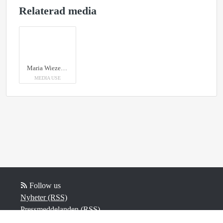
Relaterad media
Maria Wiezell och Christine Fransholm, konsumentvägledare.
MEDIA USE
Follow us
Nyheter (RSS)
Pressmeddelanden (RSS)
Bloggposter (RSS)