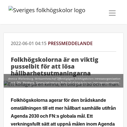
2022-06-01 04:15
PRESSMEDDELANDE
Folkhögskolorna är en viktig
pusselbit för att lösa
hållbarhetsutmaningarna
Annica Wallenborg, Verksamhetschef Offentligägda folkhögskolors intresseorganisation
och Olle Westberg, Generalsekreterare Rörelsefolkhögskolornas intresseorganisation .
Folkhögskolorna agerar för den brådskande
omställningen till ett mer hållbart samhälle utifrån
Agenda 2030 och FN:s globala mål. Ett
verkningsfullt sätt att uppnå målen inom Agenda