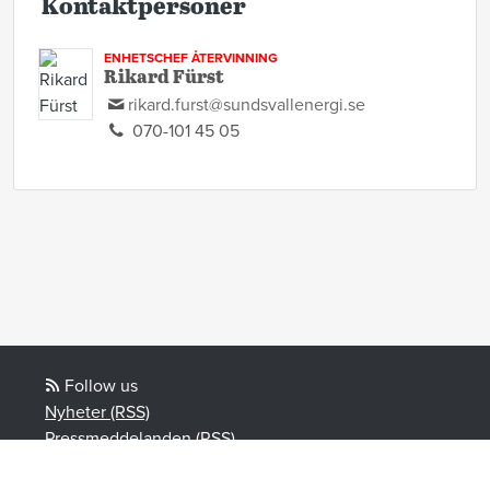
Kontaktpersoner
ENHETSCHEF ÅTERVINNING
Rikard Fürst
rikard.furst@sundsvallenergi.se
070-101 45 05
Follow us
Nyheter (RSS)
Pressmeddelanden (RSS)
Bloggposter (RSS)